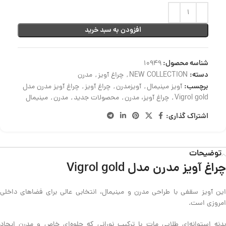
افزودن به سبد خرید
شناسه محصول:
10949
دسته:
NEW COLLECTION
,
چراغ آویز
,
مدرن
برچسب:
آویز مینیمال
,
آویزمدرن
,
چراغ آویز
,
چراغ آویز مدرن مدل
Vigrol gold
,
چراغ آویز، مدرن
,
محصولات جدید
,
مدرن
,
مینیمال
اشتراک گذاری:
توضیحات
چراغ آویز مدرن مدل Vigrol gold
این آویز سقفی با طراحی مدرن و مینیمال، انتخابی عالی برای فضاهای داخلی
امروزی است.
بدنه استوانه‌ای طلایی مات با ترکیب نورانی که جلوه‌ای خاص و مدرن ایجاد