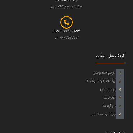
09905066716
مشاوره و پشتیبانی
0713-6309963
021-66710703
لینک های مفید
حریم خصوصی
پرداخت و دریافت
پروموشن
خدمات
درباره ما
پیگیری سفارش