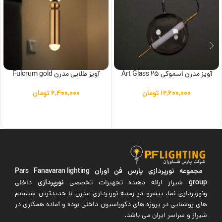
آویز مدرن اسموکی Art Glass 25
آویز طلایی مدرن Fulcrum gold
۱۲,۶۰۰,۰۰۰
تومان
۶,۴۰۰,۰۰۰
تومان
افزودن به سبد خرید
افزودن به سبد خرید
مجموعه نورپردازی پارس فن آوران
Pars Fanavaran lighting
group
نورپردازی
شیراز ارائه دهنده تجهیزات تخصصی
داخلی
ونورپردازی نما، پیشرو در زمینه نورپردازی مدرن با جدیدترین سیستم
های روشنایی در پروژه های دکوراسیون داخلی بوده و آماده همکاری در
شیراز و سراسر ایران می باشد.