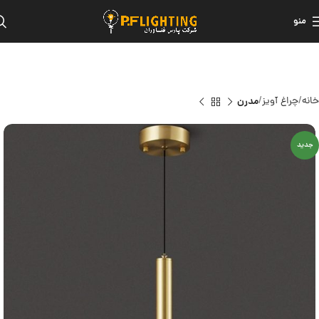
منو
خانه
چراغ آویز
مدرن
جدید