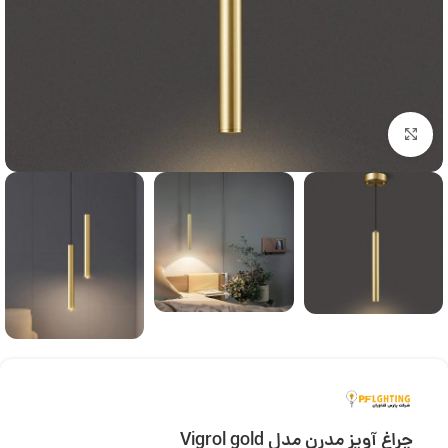
بزرگنمایی تصویر
چراغ آویز مدرن مدل Vigrol gold