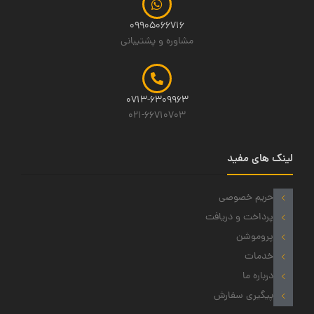
09905066716
مشاوره و پشتیبانی
0713-6309963
021-66710703
لینک های مفید
حریم خصوصی
پرداخت و دریافت
پروموشن
خدمات
درباره ما
پیگیری سفارش