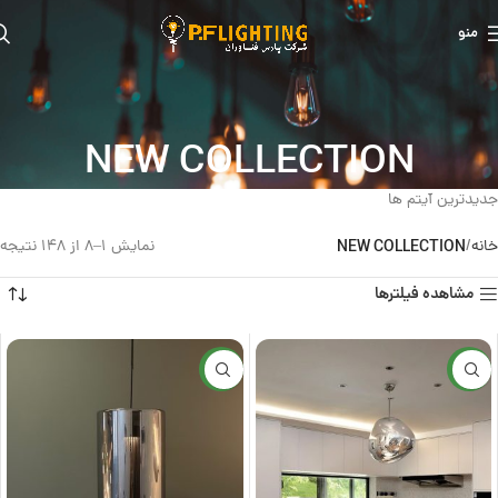
منو
NEW COLLECTION
جدیدترین آیتم ها
خانه
NEW COLLECTION
نمایش 1–8 از 148 نتیجه
مشاهده فیلترها
جدید
جدید