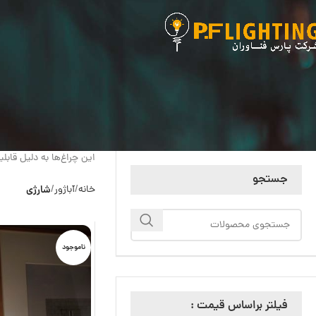
این چراغ‌ها به دلیل قا
جستجو
خانه
آباژور
شارژی
ناموجود
فیلتر براساس قیمت :