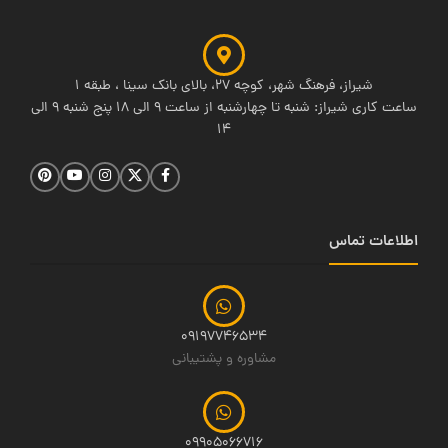
شیراز، فرهنگ شهر، کوچه 27، بالای بانک سینا ، طبقه 1
ساعت کاری شیراز: شنبه تا چهارشنبه از ساعت 9 الی 18 پنج شنبه 9 الی
14
اطلاعات تماس
09197746534
مشاوره و پشتیبانی
09905066716