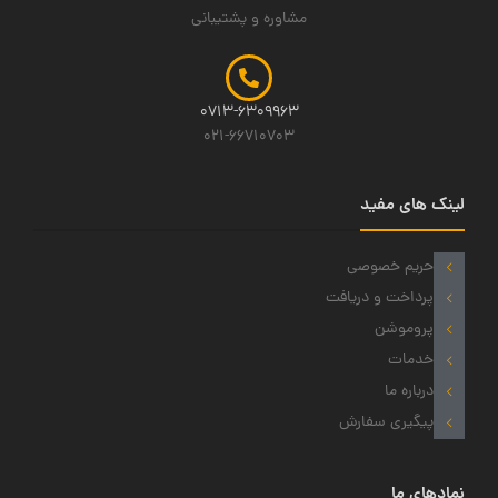
مشاوره و پشتیبانی
0713-6309963
021-66710703
لینک های مفید
حریم خصوصی
پرداخت و دریافت
پروموشن
خدمات
درباره ما
پیگیری سفارش
نمادهای ما