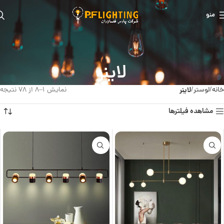
منو
لاینر
خانه
لوستر
لاینر
نمایش 1–8 از 78 نتیجه
مشاهده فیلترها