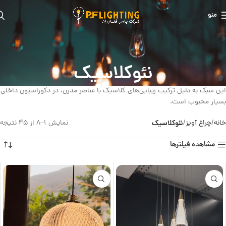
منو
نئوکلاسیک
این سبک به دلیل ترکیب زیبایی‌های کلاسیک با عناصر مدرن، در دکوراسیون داخلی
بسیار محبوب است.
خانه
چراغ آویز
نئوکلاسیک
نمایش 1–8 از 45 نتیجه
مشاهده فیلترها