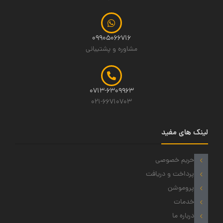
09905066716
مشاوره و پشتیبانی
0713-6309963
021-66710703
لینک های مفید
حریم خصوصی
پرداخت و دریافت
پروموشن
خدمات
درباره ما