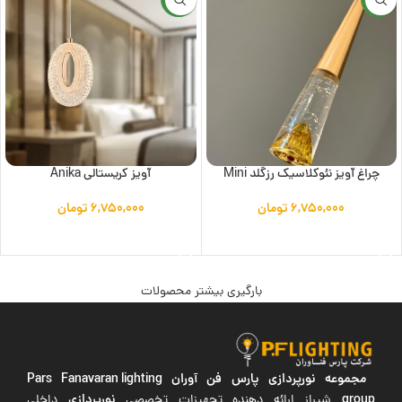
چراغ آویز نئوکلاسیک رزگلد Mini
آویز کریستالی Anika
۶,۷۵۰,۰۰۰
تومان
۶,۷۵۰,۰۰۰
تومان
افزودن به سبد خرید
افزودن به سبد خرید
بارگیری بیشتر محصولات
مجموعه نورپردازی پارس فن آوران
Pars Fanavaran lighting
group
نورپردازی
شیراز ارائه دهنده تجهیزات تخصصی
داخلی