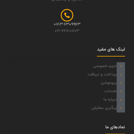
0713-6309963
021-66710703
لینک های مفید
حریم خصوصی
پرداخت و دریافت
پروموشن
خدمات
درباره ما
پیگیری سفارش
نمادهای ما