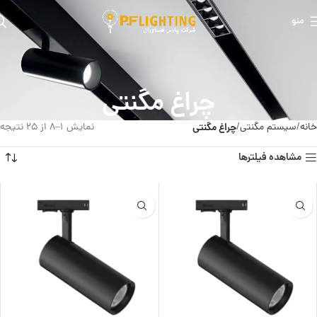
منو
چراغ مگنتی
خانه
سیستم مگنتی
چراغ مگنتی
نمایش 1–8 از 25 نتیجه
مشاهده فیلترها