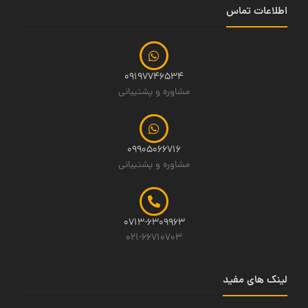
اطلاعات تماس
09197746534
مشاوره و پشتیبانی
09905066716
مشاوره و پشتیبانی
0713-6309963
021-66710703
لینک های مفید