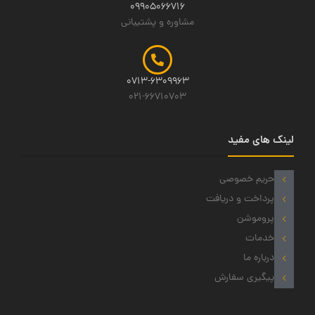
09905066716
مشاوره و پشتیبانی
0713-6309963
021-66710703
لینک های مفید
حریم خصوصی
پرداخت و دریافت
پروموشن
خدمات
درباره ما
پیگیری سفارش