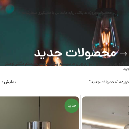
محصولات
پروژه ها
بلاگ
درباره ما
تماس با ما
پیگیری سفارشات
محصولات جدید
N
آباژور
چراغ آویز
چراغ دیواری
چراغ ها
سیستم پلاس ماینس
سیستم مگنتی
لوستر
ود
ورده “محصولات جدید”
نمایش
جدید