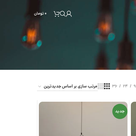
۰
تومان
36
24
9
جدید