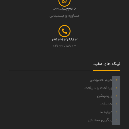
09905066716
مشاوره و پشتیبانی
0713-6309963
021-66710703
لینک های مفید
حریم خصوصی
پرداخت و دریافت
پروموشن
خدمات
درباره ما
پیگیری سفارش