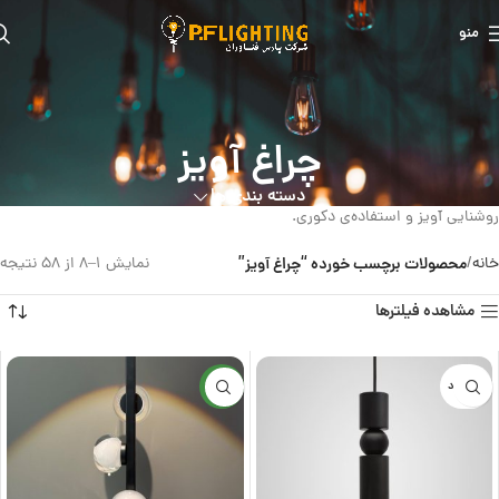
منو
چراغ آویز
دسته بندی ها
روشنایی آویز و استفاده‌ی دکوری.
خانه
محصولات برچسب خورده “چراغ آویز”
نمایش 1–8 از 58 نتیجه
مشاهده فیلترها
ناموجود
جدید