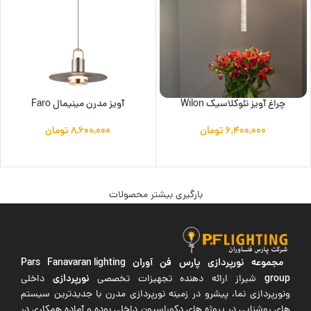
چراغ آویز نئوکلاسیک Wilon
آویز مدرن مینیمال Faro
۶,۴۰۰,۰۰۰
تومان
۸,۶۰۰,۰۰۰
تومان
افزودن به سبد خرید
افزودن به سبد خرید
بارگیری بیشتر محصولات
مجموعه نورپردازی پارس فن آوران
Pars Fanavaran lighting
group
نورپردازی
شیراز ارائه دهنده تجهیزات تخصصی
داخلی
ونورپردازی نما، پیشرو در زمینه نورپردازی مدرن با جدیدترین سیستم
های روشنایی در پروژه های دکوراسیون داخلی بوده و آماده همکاری در