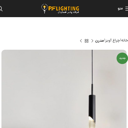
منو
خانه
چراغ آویز
مدرن
جدید