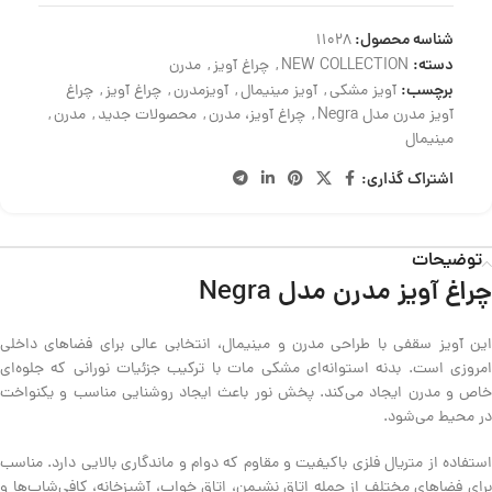
شناسه محصول:
11028
دسته:
NEW COLLECTION
,
چراغ آویز
,
مدرن
برچسب:
آویز مشکی
,
آویز مینیمال
,
آویزمدرن
,
چراغ آویز
,
چراغ
آویز مدرن مدل Negra
,
چراغ آویز، مدرن
,
محصولات جدید
,
مدرن
,
مینیمال
اشتراک گذاری:
توضیحات
چراغ آویز مدرن مدل Negra
این آویز سقفی با طراحی مدرن و مینیمال، انتخابی عالی برای فضاهای داخلی
امروزی است. بدنه استوانه‌ای مشکی مات با ترکیب جزئیات نورانی که جلوه‌ای
خاص و مدرن ایجاد می‌کند. پخش نور باعث ایجاد روشنایی مناسب و یکنواخت
در محیط می‌شود.
استفاده از متریال فلزی باکیفیت و مقاوم که دوام و ماندگاری بالایی دارد. مناسب
برای فضاهای مختلف از جمله اتاق نشیمن، اتاق خواب، آشپزخانه، کافی‌شاپ‌ها و