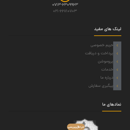
0713-6309963
021-66710703
لینک های مفید
حریم خصوصی
پرداخت و دریافت
پروموشن
خدمات
درباره ما
پیگیری سفارش
نمادهای ما