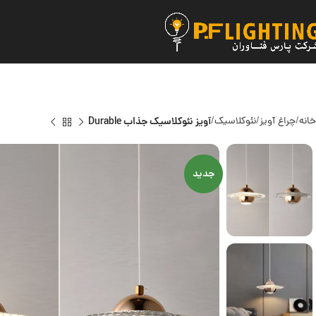
خانه
چراغ آویز
نئوکلاسیک
آویز نئوکلاسیک جذاب Durable
جدید