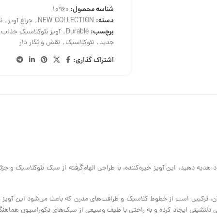
شناسه محصول:
10960
دسته:
NEW COLLECTION
,
چراغ آویز
,
ن
برچسب:
Durable
,
آویز نئوکلاسیک جذاب Durable
جدید
,
نئوکلاسیک
,
نقش و نگار دار
اشتراک گذاری:
یبایی و نور را به فضای خود هدیه دهید. این آویز خیره‌کننده، با طراحی الهام‌گرفته از سبک نئوک
اسیک آن، ترکیبی است از خطوط کلاسیک و ظرافت‌های مدرن که باعث می‌شود این آویز ه
نی دلنشینی ایجاد کرده و به راحتی با طیف وسیعی از سبک‌های دکوراسیون هماهن