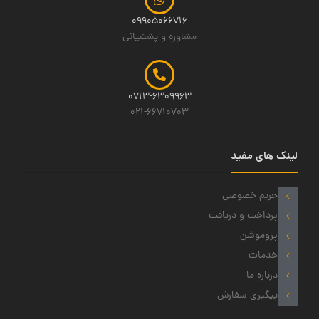
09905066716
مشاوره و پشتیبانی
0713-6309963
021-66710703
لینک های مفید
حریم خصوصی
پرداخت و دریافت
پروموشن
خدمات
درباره ما
پیگیری سفارش