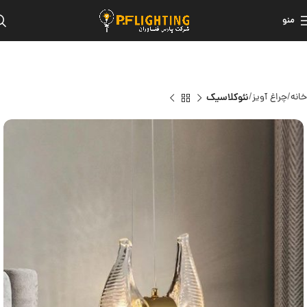
منو
خانه
چراغ آویز
نئوکلاسیک