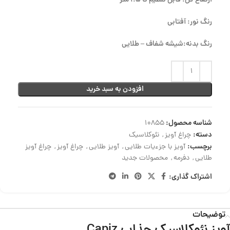
ارتفاع کل: قابل تنظیم تا 1.5 متر
رنگ نور: آفتابی
رنگ بدنه:شیشه شفاف – طلایی
افزودن به سبد خرید
شناسه محصول:
10855
دسته:
چراغ آویز
,
نئوکلاسیک
برچسب:
آویز با جزءیات طلایی
,
آویز طلایی
,
چراغ آویز
,
چراغ آویز
طلایی
,
دفرمه
,
محصولات جدید
اشتراک گذاری:
توضیحات