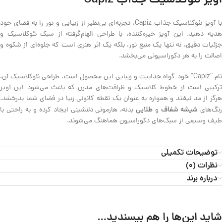
آویز نئوکلاسیک جذاب Capiz
با آویز نئوکلاسیک جذاب Capiz، تجربه‌ای بی‌نظیر از زیبایی و نور را به فضای خود
هدیه دهید. این آویز خیره‌کننده، با طراحی الهام‌گرفته از سبک نئوکلاسیک و
جزئیات دقیق، نه تنها یک منبع نور، بلکه یک اثر هنری است که جلوه‌ای از شکوه و
اصالت را به هر دکوراسیونی می‌بخشد.
نام “Capiz” خود گواه جذابیت و زیبایی این محصول است. طراحی نئوکلاسیک آن،
ترکیبی است از خطوط کلاسیک و ظرافت‌های مدرن که باعث می‌شود این آویز
هرگز از مد نیفتد و همواره به عنوان یک نقطه کانونی زیبا در فضای شما بدرخشد.
شیشه شفاف
طلایی
نگ‌های
و
بدنه، هارمونی دلنشینی ایجاد کرده و به راحتی با
طیف وسیعی از سبک‌های دکوراسیون هماهنگ می‌شوند.
توضیحات تکمیلی
نظرات (0)
درباره برند
شاید این‌ها را هم بپسندید…