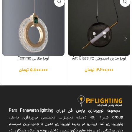
آویز مدرن اسموکی Art Glass 25
آویز طلایی Femme
۱۲,۶۰۰,۰۰۰
تومان
۵,۵۰۰,۰۰۰
تومان
افزودن به سبد خرید
افزودن به سبد خرید
مجموعه نورپردازی پارس فن آوران
Pars Fanavaran lighting
group
نورپردازی
شیراز ارائه دهنده تجهیزات تخصصی
داخلی
ونورپردازی نما، پیشرو در زمینه نورپردازی مدرن با جدیدترین سیستم
های روشنایی در پروژه های دکوراسیون داخلی بوده و آماده همکاری در