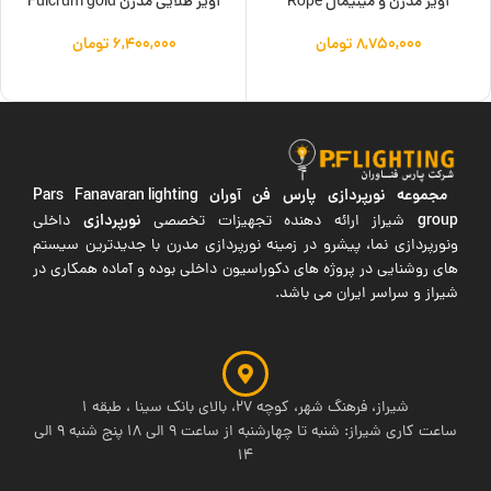
آویز مدرن و مینیمال Rope
آویز طلایی مدرن Fulcrum gold
۸,۷۵۰,۰۰۰
تومان
۶,۴۰۰,۰۰۰
تومان
افزودن به سبد خرید
افزودن به سبد خرید
مجموعه نورپردازی پارس فن آوران
Pars Fanavaran lighting
group
نورپردازی
شیراز ارائه دهنده تجهیزات تخصصی
داخلی
ونورپردازی نما، پیشرو در زمینه نورپردازی مدرن با جدیدترین سیستم
های روشنایی در پروژه های دکوراسیون داخلی بوده و آماده همکاری در
شیراز و سراسر ایران می باشد.
شیراز، فرهنگ شهر، کوچه 27، بالای بانک سینا ، طبقه 1
ساعت کاری شیراز: شنبه تا چهارشنبه از ساعت 9 الی 18 پنج شنبه 9 الی
14