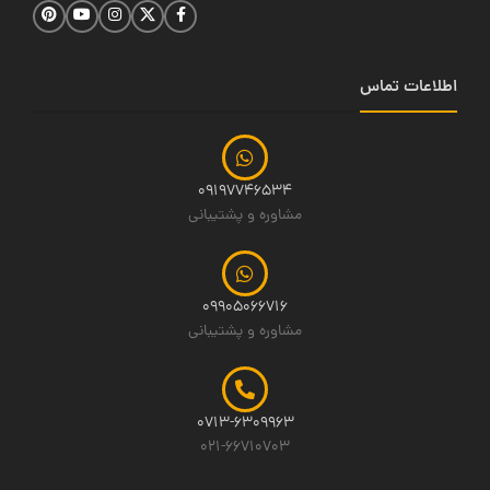
اطلاعات تماس
09197746534
مشاوره و پشتیبانی
09905066716
مشاوره و پشتیبانی
0713-6309963
021-66710703