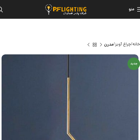
منو
خانه
چراغ آویز
مدرن
جدید