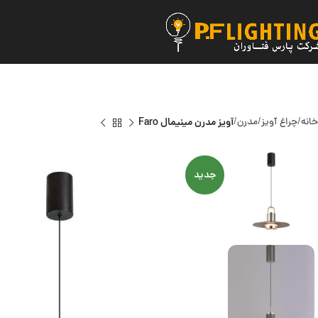
خانه
چراغ آویز
مدرن
آویز مدرن مینیمال Faro
جدید