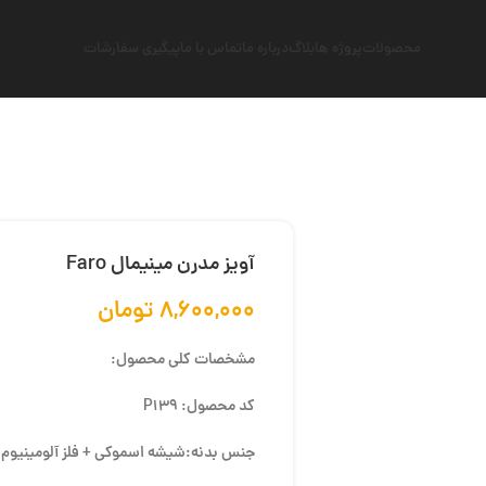
محصولات
پروژه ها
بلاگ
درباره ما
تماس با ما
پیگیری سفارشات
آویز مدرن مینیمال Faro
۸,۶۰۰,۰۰۰
تومان
مشخصات کلی محصول:
کد محصول: P139
جنس بدنه:شیشه اسموکی + فلز آلومینیوم