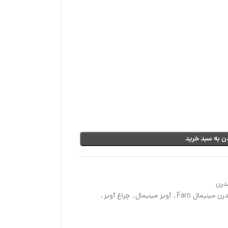
ن به سبد خرید
درن
رن مینیمال Faro
,
آویز مینیمال
,
چراغ آویز
,