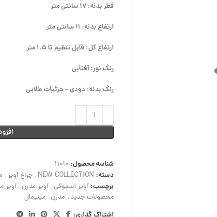
قطر بدنه: 17 سانتی متر
ارتفاع بدنه: 11 سانتی متر
ارتفاع کل: قابل تنظیم تا 1.5 متر
رنگ نور: آفتابی
رنگ بدنه: دودی – جزئیات طلایی
افزود
شناسه محصول:
11010
دسته:
NEW COLLECTION
,
چراغ آویز
,
م
برچسب:
آویز اسموکی
,
آویز مدرن
,
آویز مد
محصولات جدید
,
مدرن
,
مینیمال
اشتراک گذاری: