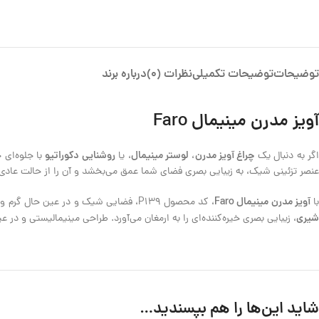
توضیحات
توضیحات تکمیلی
نظرات (0)
درباره برند
آویز مدرن مینیمال Faro
چراغ آویز مدرن
لوستر مینیمال
روشنایی دکوراتیو
گر به دنبال یک
،
، یا
با جلوه‌ای
عنصر تزئینی شیک، به زیبایی بصری فضای شما عمق می‌بخشد و آن را از حالت عادی 
آویز مدرن مینیمال Faro
ا
، کد محصول P139، فضایی شیک و در عین حال گرم و دلپذیر خلق کنید. این
شیری
، زیبایی بصری خیره‌کننده‌ای را به ارمغان می‌آورد. طراحی مینیمالیستی و در 
شاید این‌ها را هم بپسندید…