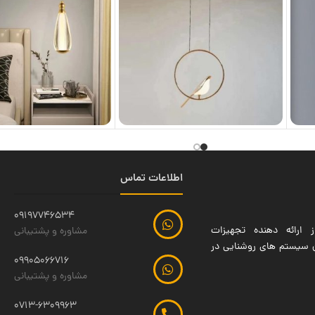
اطلاعات تماس
09197746534
 ارائه دهنده تجهیزات
مشاوره و پشتیبانی
ین سیستم های روشنایی در
09905066716
مشاوره و پشتیبانی
0713-6309963