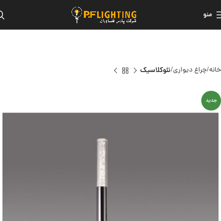
منو
خانه
چراغ دیواری
نئوکلاسیک
جدید