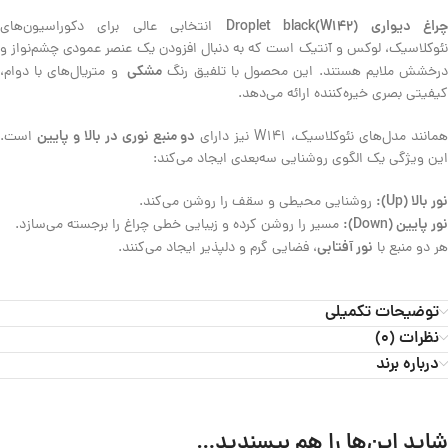
راغ دیواری Droplet black(W142)
انتخابی عالی برای دکوراسیون‌های
نئوکلاسیک، لوکس و آنتیک است که به دنبال افزودن یک عنصر عمودی چشم‌نواز و
مشکی
رخشش ملایم هستند. این محصول با تلفیق رنگ
و متریال‌های با دوام،
کیفیتی بصری خیره‌کننده ارائه می‌دهد.
دو منبع نوری در بالا و پایین
مانند مدل‌های نئوکلاسیک، W141 نیز دارای
است.
این ویژگی یک الگوی روشنایی سه‌بعدی ایجاد می‌کند:
نور بالا (Up):
روشنایی محیطی و سقف را روشن می‌کند.
نور پایین (Down):
مسیر را روشن کرده و زیبایی خطی چراغ را برجسته می‌سازد.
نور آفتابی
هر دو منبع با
، فضایی گرم و دلپذیر ایجاد می‌کنند.
توضیحات تکمیلی
نظرات (0)
درباره برند
شاید این‌ها را هم بپسندید…