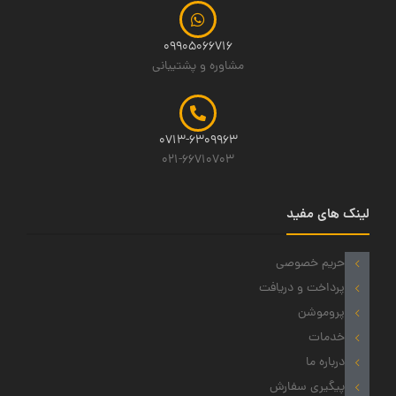
09905066716
مشاوره و پشتیبانی
0713-6309963
021-66710703
لینک های مفید
حریم خصوصی
پرداخت و دریافت
پروموشن
خدمات
درباره ما
پیگیری سفارش