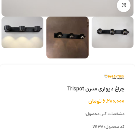
بزرگنمایی تصویر
چراغ دیواری مدرن Trispot
۶,۲۰۰,۰۰۰
تومان
مشخصات کلی محصول:
کد محصول: W137