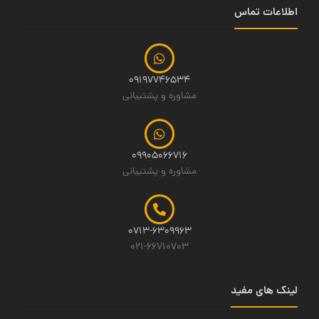
اطلاعات تماس
09197746534
مشاوره و پشتیبانی
09905066716
مشاوره و پشتیبانی
0713-6309963
021-66710703
لینک های مفید