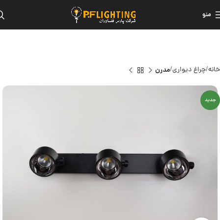
منو
خانه
چراغ دیواری
مدرن
جدید