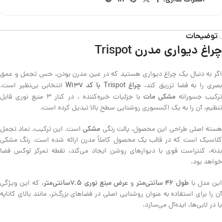
اشتراک گذاری:
توضیحات
چراغ دیواری مدرن Trispot
اگر به دنبال یک چراغ دیواری هستید که در عین مدرن بودن، حس تجمل و عمق
چراغ Trispot با کد W137
صری را به فضا تزریق کند،
انتخابی بی‌نظیر است.
مشکی مات
رکیب جسورانه
با جزئیات خیره‌کننده ، در کنار 3 منبع نوری قابل
تنظیم، آن را به یک اکسسوری روشنایی سطح بالا تبدیل کرده است.
مشکی
هسته اصلی طراحی این محصول، پالت رنگی
است. این ترکیب، نماد تجمل
کلاسیک است که در قالب یک محصول کاملاً مدرن ارائه شده است. رنگ مشکی
بدنه، کنتراست قوی با دیوارهای روشن ایجاد می‌کند، نقطه تمرکز لوکس فضا
خواهد بود.
طول 46 سانتی‌متر
عرض مبنع نوری 7.5سانتی‌متر
ین مدل با
و
، که این ویژگی
آن را برای استفاده به عنوان روشنایی اصلی در فضاهای بزرگ‌تر، مانند بالای کاناپه
یا در لابی‌ها، ایده‌آل می‌سازد.