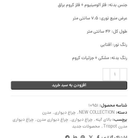
جنس بدنه: فلز آلومینیوم + فلز کروم براق
عرض منبع نوری: 7.5 سانتی متر
طول کل: 46 سانتی متر
رنگ نور: آفتابی
رنگ بدنه: مشکی + جزئیات کروم
افزودن به سبد خرید
شناسه محصول:
10951
دسته:
NEW COLLECTION
,
چراغ دیواری
,
مدرن
برچسب:
بالای آینه
,
چراغ دیواری
,
چراغ دیواری مدرن
,
چراغ دیواری
مدرن Trispot
,
محصولات جدید