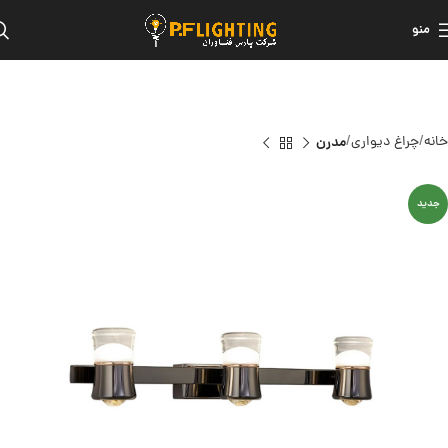
منو
خانه
چراغ دیواری
مدرن
جدید