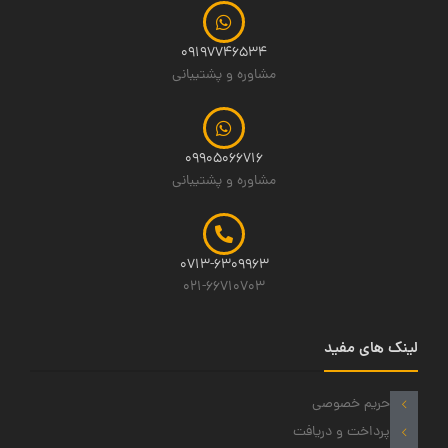
09197746534
مشاوره و پشتیبانی
09905066716
مشاوره و پشتیبانی
0713-6309963
021-66710703
لینک های مفید
حریم خصوصی
پرداخت و دریافت