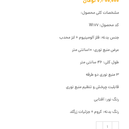
۷,۳۰۰,۰۰۰
تومان
مشخصات کلی محصول:
کد محصول: W177
جنس بدنه: فلز آلومینیوم + لنز محدب
عرض منبع نوری: 10سانتی متر
طول کلی: 46 سانتی متر
3 منبع نوری دو طرفه
قابلبت چرخش و تنظیم منبع نوری
رنگ نور: آفتابی
رنگ بدنه: کروم + جزئیات زرگلد