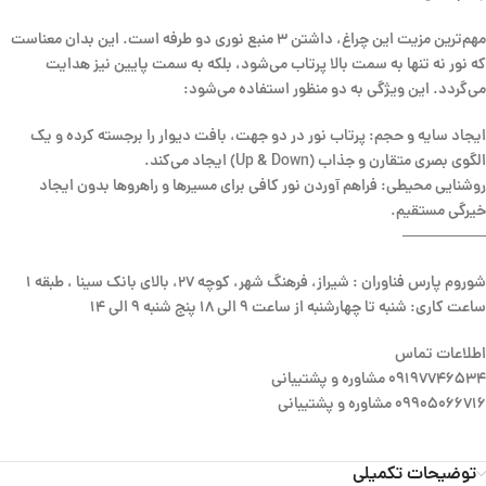
مهم‌ترین مزیت این چراغ، داشتن ۳ منبع نوری دو طرفه است. این بدان معناست
که نور نه تنها به سمت بالا پرتاب می‌شود، بلکه به سمت پایین نیز هدایت
می‌گردد. این ویژگی به دو منظور استفاده می‌شود:
ایجاد سایه و حجم: پرتاب نور در دو جهت، بافت دیوار را برجسته کرده و یک
الگوی بصری متقارن و جذاب (Up & Down) ایجاد می‌کند.
روشنایی محیطی: فراهم آوردن نور کافی برای مسیرها و راهروها بدون ایجاد
خیرگی مستقیم.
—————–
شوروم پارس فناوران : شیراز، فرهنگ شهر، کوچه 27، بالای بانک سینا ، طبقه 1
ساعت کاری: شنبه تا چهارشنبه از ساعت 9 الی 18 پنج شنبه 9 الی 14
اطلاعات تماس
09197746534 مشاوره و پشتیبانی
09905066716 مشاوره و پشتیبانی
توضیحات تکمیلی