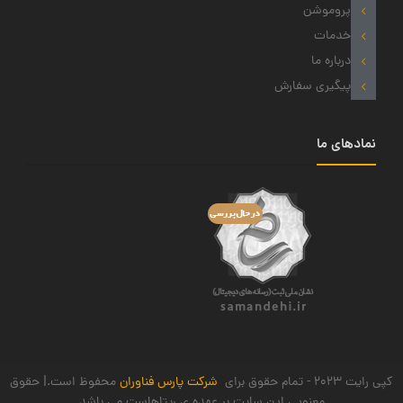
پروموشن
خدمات
درباره ما
پیگیری سفارش
نمادهای ما
کپی رایت 2023 - تمام حقوق برای
شرکت پارس فناوران
محفوظ است.| حقوق
معنویی این سایت بر عهده ی ریتاهاست می باشد