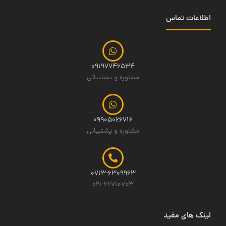
اطلاعات تماس
09197746534
مشاوره و پشتیبانی
09905066716
مشاوره و پشتیبانی
0713-6309963
021-66710703
لینک های مفید