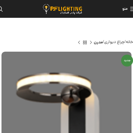
منو
خانه
چراغ دیواری
مدرن
جدید