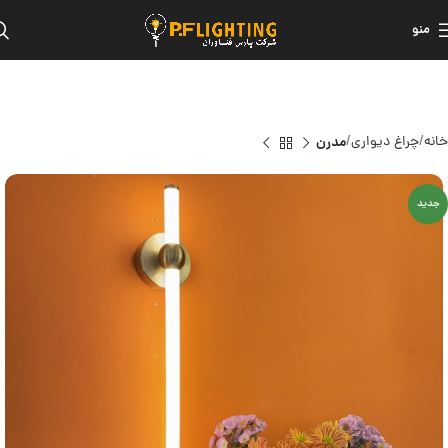
منو
خانه
چراغ دیواری
مدرن
جدید