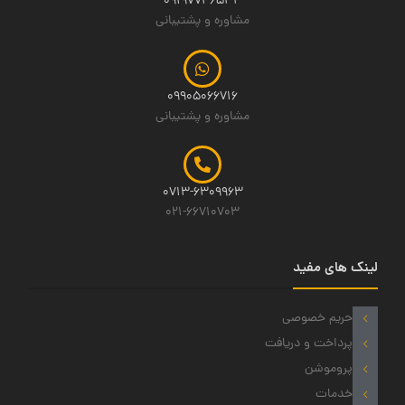
09197746534
مشاوره و پشتیبانی
09905066716
مشاوره و پشتیبانی
0713-6309963
021-66710703
لینک های مفید
حریم خصوصی
پرداخت و دریافت
پروموشن
خدمات