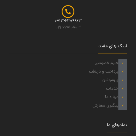
0713-6309963
021-66710703
لینک های مفید
حریم خصوصی
پرداخت و دریافت
پروموشن
خدمات
درباره ما
پیگیری سفارش
نمادهای ما