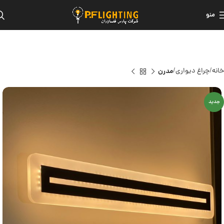
منو
خانه
چراغ دیواری
مدرن
جدید