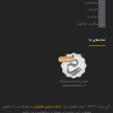
پروموشن
خدمات
درباره ما
پیگیری سفارش
نمادهای ما
کپی رایت 2023 - تمام حقوق برای
شرکت پارس فناوران
محفوظ است.| حقوق
معنویی این سایت بر عهده ی ریتاهاست می باشد