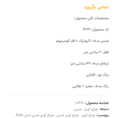
تماس بگیرید
مشخصات کلی محصول:
کد محصول: P39
جنس بدنه: اکرولیک + فلز آلومینیوم
قطر: 2 سانتی متر
ارتفاع بدنه: 49 سانتی متر
رنگ نور: آفتابی
رنگ بدنه: سفید + طلایی
شناسه محصول:
10420
دسته:
چراغ آویز
,
مدرن
برچسب:
چراغ آویز
,
چراغ آویز مدرن
,
چراغ آویز مدرن مدل Kyle
,