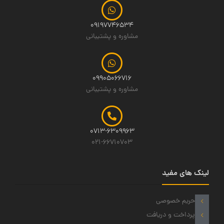
09197746534
مشاوره و پشتیبانی
09905066716
مشاوره و پشتیبانی
0713-6309963
021-66710703
لینک های مفید
حریم خصوصی
پرداخت و دریافت