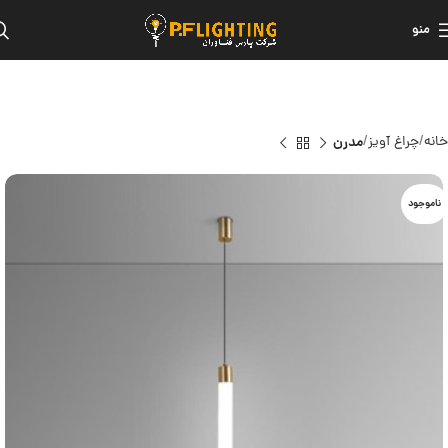
منو
خانه
چراغ آویز
مدرن
ناموجود