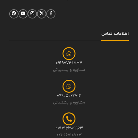
اطلاعات تماس
09197746534
مشاوره و پشتیبانی
09905066716
مشاوره و پشتیبانی
0713-6309963
021-66710703