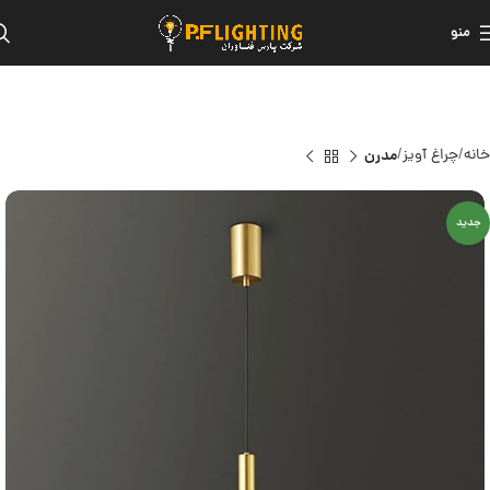
منو
خانه
چراغ آویز
مدرن
جدید