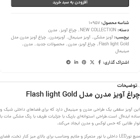
افزودن به سبد خرید
شناسه محصول:
10957
دسته:
NEW COLLECTION
,
چراغ آویز
,
مدرن
برچسب:
آویز مشکی
,
آویز مینیمال
,
آویزمدرن
,
چراغ آویز مدرن مدل
Flash light Gold
,
چراغ آویز، مدرن
,
محصولات جدید
,
مدرن
,
مینیمال
اشتراک گذاری:
توضیحات
چراغ آویز مدرن مدل Flash light Gold
این آویز سقفی یک طراحی مدرن و مینیمال دارد که برای فضاهای داخلی شیک و
ساده ایده‌آل است.طراحی استوانه‌ای باریک با جزئیات ظریف با رنگ مشکی مات با
نوار طلایی که حس لوکس و مدرن ایجاد می‌کند.
منبع نورLED داخلی با نور متمرکز و ملایم ومناسب برای بالای میز کنار تخت، فضای