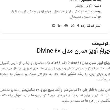
شناسه محصول:
10603
دسته:
آویز
,
لوستر
برچسب:
آویز مشکی
,
آویز مینیمال
,
چراغ آویز
,
شیک
,
لوستر اتاق
خواب
,
مدرن
,
مینیمال
اشتراک گذاری:
توضیحات
چراغ آویز مدرن مدل 60 Divine
راغ آویز مدرن مدل 60 Divine (کد L266)
، یک محصول وارداتی از پارس فناوران
است که با تمرکز بر طراحی خطی و مینیمال، برای فضاهای امروزی ایده‌آل می‌باشد.
رنگ مشکی مات
ین چراغ آویز، با
جذاب، جلوه‌ای شیک و متمرکز به محیط
می‌بخشد.
قطر کلی ۶۰ سانتی‌متر
قطر منبع نوری ۲۲ سانتی‌متر
ین مدل با
و
، ابعادی متعادل
دارد که آن را برای نصب بالای میزهای کوچک‌تر، جزیره‌ها یا به عنوان یک نقطه
تاکیدی در راهروها مناسب می‌سازد.