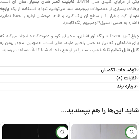
قابلیت تمیز شدن بسیار آسان
کی از مزایای کلیدی مدل Divine،
آن است.
پارچه
برخلاف بسیاری از محصولات پیچیده، شما می‌توانید تنها با استفاده از یک
نم‌دار
، گرد و غبار را از سطح آن پاک کنید و ظاهر درخشان اولیه را حفظ نمایید
(اشاره به جنس استیل/آلومینیوم رنگ ثابت).
رنگ نور آفتابی
راغ آویز Divine با
، محیطی گرم و دعوت‌کننده ایجاد می‌کند که
برای فضاهایی که نیاز به حس راحتی دارند، عالی است. همچنین، مجهز بودن به
کابل قابل تنظیم تا ۱.۵ متر
، نصب را در ارتفاع دلخواه شما کاملاً منعطف می‌سازد.
توضیحات تکمیلی
نظرات (0)
درباره برند
شاید این‌ها را هم بپسندید…
جدید
جدید