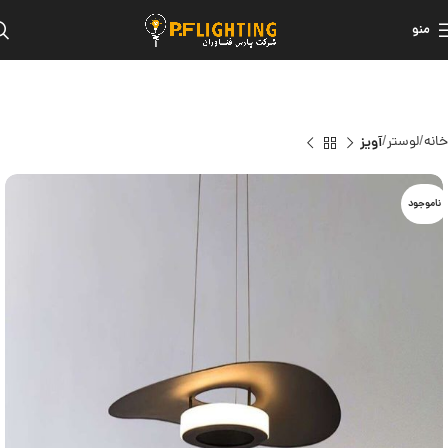
منو
خانه
لوستر
آویز
ناموجود