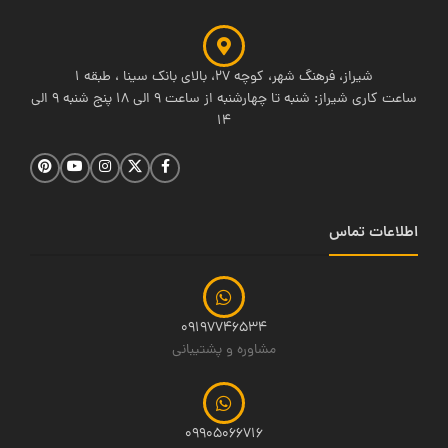
شیراز، فرهنگ شهر، کوچه 27، بالای بانک سینا ، طبقه 1
ساعت کاری شیراز: شنبه تا چهارشنبه از ساعت 9 الی 18 پنج شنبه 9 الی
14
اطلاعات تماس
09197746534
مشاوره و پشتیبانی
09905066716