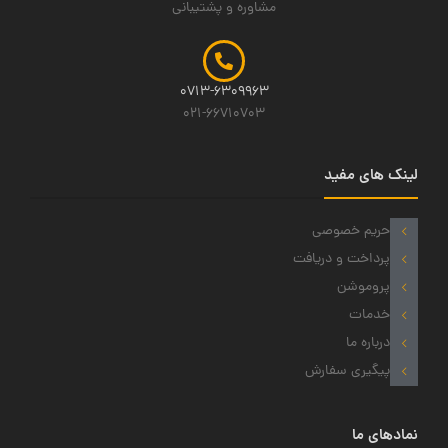
مشاوره و پشتیبانی
0713-6309963
021-66710703
لینک های مفید
حریم خصوصی
پرداخت و دریافت
پروموشن
خدمات
درباره ما
پیگیری سفارش
نمادهای ما