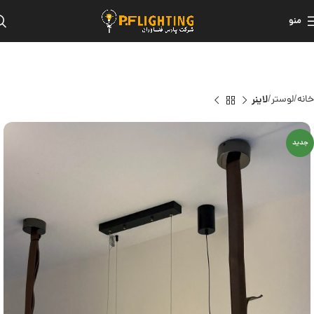
منو
خانه
لوستر
لاینر
جدید