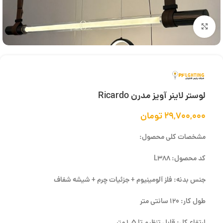
بزرگنمایی تصویر
لوستر لاینر آویز مدرن Ricardo
۲۹,۷۰۰,۰۰۰
تومان
مشخصات کلی محصول:
کد محصول: L388
جنس بدنه: فلز آلومینیوم + جزئیات چرم + شیشه شفاف
طول کار: 120 سانتی متر