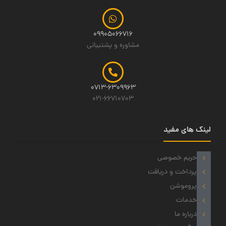
09905066716
مشاوره و پشتیبانی
0713-6309963
021-66710703
لینک های مفید
حریم خصوصی
پرداخت و دریافت
پروموشن
خدمات
درباره ما