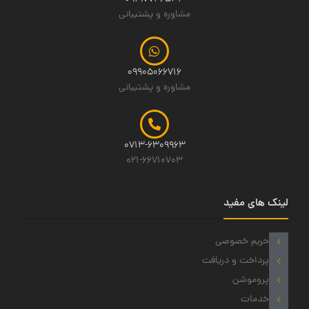
مشاوره و پشتیبانی
09905066716
مشاوره و پشتیبانی
0713-6309963
021-66710703
لینک های مفید
حریم خصوصی
پرداخت و دریافت
پروموشن
خدمات