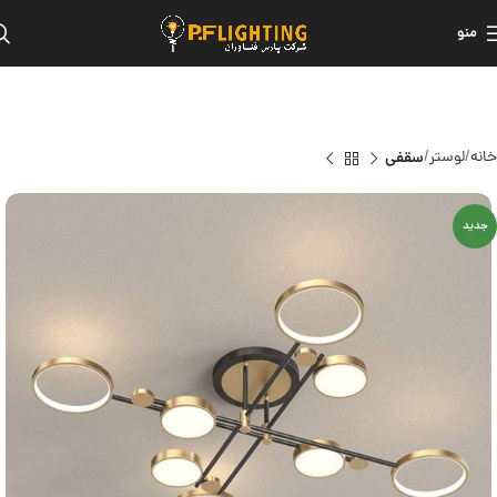
منو
خانه
لوستر
سقفی
جدید