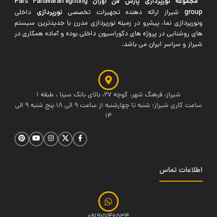
مجموعه نورپردازی پارس فن آوران
Pars Fanavaran lighting
group
نورپردازی
شیراز ارائه دهنده تجهیزات تخصصی
داخلی
ونورپردازی نما، پیشرو در زمینه نورپردازی مدرن با جدیدترین سیستم
های روشنایی در پروژه های دکوراسیون داخلی بوده و آماده همکاری در
شیراز و سراسر ایران می باشد.
شیراز، فرهنگ شهر، کوچه 27، بالای بانک سینا ، طبقه 1
ساعت کاری شیراز: شنبه تا چهارشنبه از ساعت 9 الی 18 پنج شنبه 9 الی
14
اطلاعات تماس
09197746534