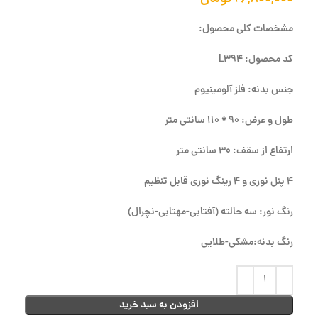
مشخصات کلی محصول:
کد محصول: L394
جنس بدنه: فلز آلومینیوم
طول و عرض: 90 * 110 سانتی متر
ارتفاع از سقف: 30 سانتی متر
4 پنل نوری و 4 رینگ نوری قابل تنظیم
رنگ نور: سه حالته (آفتابی-مهتابی-نچرال)
رنگ بدنه:مشکی-طلایی
افزودن به سبد خرید