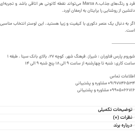
فرد و رنگ‌های جذاب،8 Marsa می‌تواند نقطه کانونی هر اتاقی باشد و تجربه‌ای
دلنشین از روشنایی را برایتان به ارمغان آورد.
اگر به دنبال یک عنصر دکوری با کیفیت و زیبا هستید، این لوستر انتخاب مناسبی
است.
—————–
شوروم پارس فناوران : شیراز، فرهنگ شهر، کوچه 27، بالای بانک سینا ، طبقه 1
ساعت کاری: شنبه تا چهارشنبه از ساعت 9 الی 18 پنج شنبه 9 الی 14
اطلاعات تماس
09197746534 مشاوره و پشتیبانی
09905066716 مشاوره و پشتیبانی
توضیحات تکمیلی
نظرات (0)
درباره برند