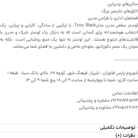
سالن‌های پذیرایی
اتاق‌های نشیمن بزرگ
فضاهای اداری با طراحی مدرن
لوستر سقفی مدرن مدلTooy Black، با ترکیبی از سادگی، کارایی و زیبایی، یک
انتخاب هوشمندانه برای کسانی است که به دنبال یک لوستر شیک و مدرن با
قابلیت‌های متنوع هستند. این لوستر نه تنها یک منبع روشنایی است، بلکه به
عنوان یک عنصر دکوراتیو، جلوه‌ای خاص و دلنشین به فضای شما می‌بخشد.
—————–
شوروم پارس فناوران : شیراز، فرهنگ شهر، کوچه 27، بالای بانک سینا ، طبقه 1
ساعت کاری: شنبه تا چهارشنبه از ساعت 9 الی 18 پنج شنبه 9 الی 14
اطلاعات تماس
09197746534 مشاوره و پشتیبانی
09905066716 مشاوره و پشتیبانی
توضیحات تکمیلی
نظرات (0)