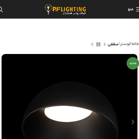
منو
خانه
لوستر
سقفی
جدید