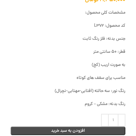
۲۱,۳۵۰,۰۰۰
تومان
مشخصات کلی محصول:
کد محصول: L372
جنس بدنه: فلز رنگ ثابت
قطر: 50 سانتی متر
به صورت اریب (کج)
مناسب برای سقف های کوتاه
رنگ نور: سه حالته (آفتابی-مهتابی-نچرال)
رنگ بدنه: مشکی – کروم
افزودن به سبد خرید