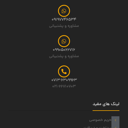
09197746534
مشاوره و پشتیبانی
09905066716
مشاوره و پشتیبانی
0713-6309963
021-66710703
لینک های مفید
حریم خصوصی