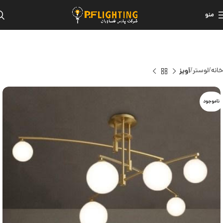
منو
خانه
لوستر
آویز
ناموجود