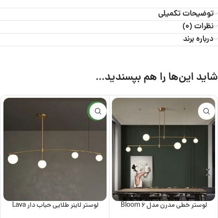
توضیحات تکمیلی
نظرات (0)
درباره برند
شاید این‌ها را هم بپسندید…
جدید
لوستر خطی مدرن مدل Bloom 6
لوستر لاینر طلایی حباب دار Lava