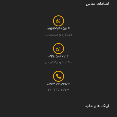
اطلاعات تماس
09197746534
مشاوره و پشتیبانی
09905066716
مشاوره و پشتیبانی
0713-6309963
021-66710703
لینک های مفید