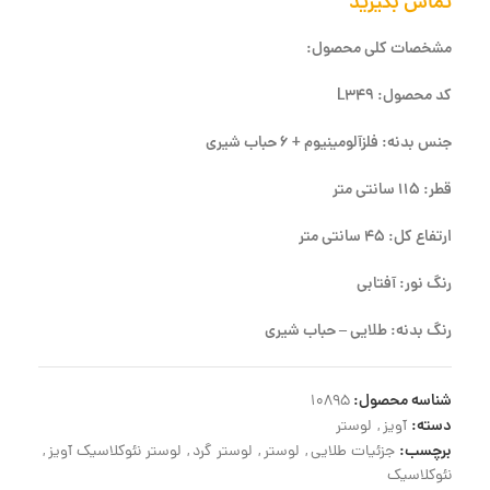
تماس بگیرید
مشخصات کلی محصول:
کد محصول: L349
جنس بدنه: فلزآلومینیوم + 6 حباب شیری
قطر: 115 سانتی متر
ارتفاع کل: 45 سانتی متر
رنگ نور: آفتابی
رنگ بدنه: طلایی – حباب شیری
شناسه محصول:
10895
دسته:
آویز
,
لوستر
برچسب:
جزئیات طلایی
,
لوستر
,
لوستر گرد
,
لوستر نئوکلاسیک آویز
,
نئوکلاسیک