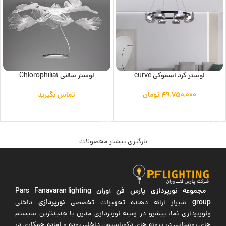
لوستر گرد اسموکی curve
لوستر سالنی Chlorophilia1
۴۹,۷۵۰,۰۰۰
تومان
تماس بگیرید
افزودن به سبد خرید
اطلاعات بیشتر
بارگیری بیشتر محصولات
مجموعه نورپردازی پارس فن آوران
Pars Fanavaran lighting
group
نورپردازی
شیراز ارائه دهنده تجهیزات تخصصی
داخلی
ونورپردازی نما، پیشرو در زمینه نورپردازی مدرن با جدیدترین سیستم
های روشنایی در پروژه های دکوراسیون داخلی بوده و آماده همکاری در