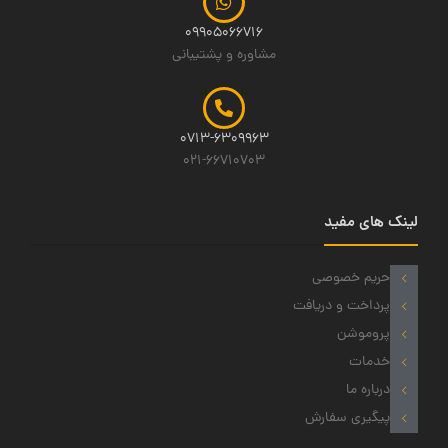
09905066716
مشاوره و پشتیبانی
0713-6309963
021-66710703
لینک های مفید
حریم خصوصی
پرداخت و دریافت
پروموشن
خدمات
درباره ما
پیگیری سفارش