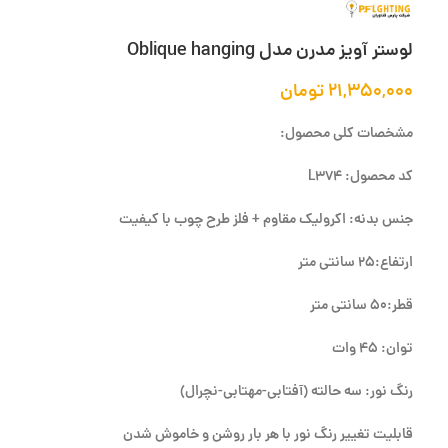
لوستر آویز مدرن مدل Oblique hanging
۲۱,۳۵۰,۰۰۰
تومان
مشخصات کلی محصول:
کد محصول: L374
جنس بدنه: اکرولیک مقاوم + فلز طرح چوب با کیفیت
ارتفاع:25 سانتی متر
قطر:50 سانتی متر
توان: 45 وات
رنگ نور: سه حالته (آفتابی-مهتابی-نچرال)
قابلیت تغییر رنگ نور با هر بار روشن و خاموش شدن