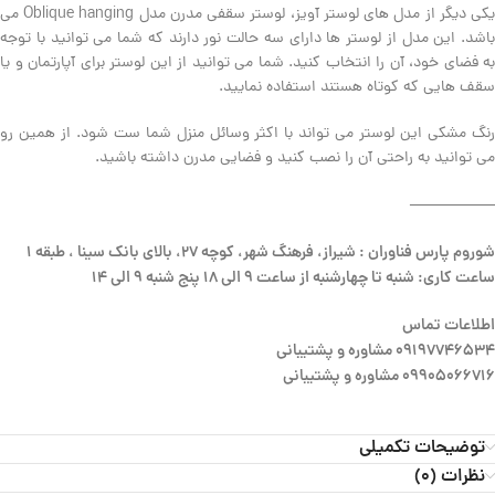
یکی دیگر از مدل های لوستر آویز، لوستر سقفی مدرن مدل Oblique hanging می
باشد. این مدل از لوستر ها دارای سه حالت نور دارند که شما می توانید با توجه
به فضای خود، آن را انتخاب کنید. شما می توانید از این لوستر برای آپارتمان و یا
سقف هایی که کوتاه هستند استفاده نمایید.
رنگ مشکی این لوستر می تواند با اکثر وسائل منزل شما ست شود. از همین رو
می توانید به راحتی آن را نصب کنید و فضایی مدرن داشته باشید.
—————–
شوروم پارس فناوران : شیراز، فرهنگ شهر، کوچه 27، بالای بانک سینا ، طبقه 1
ساعت کاری: شنبه تا چهارشنبه از ساعت 9 الی 18 پنج شنبه 9 الی 14
اطلاعات تماس
09197746534 مشاوره و پشتیبانی
09905066716 مشاوره و پشتیبانی
توضیحات تکمیلی
نظرات (0)