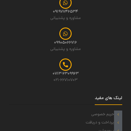
09197746534
مشاوره و پشتیبانی
09905066716
مشاوره و پشتیبانی
0713-6309963
021-66710703
لینک های مفید
حریم خصوصی
پرداخت و دریافت
پروموشن