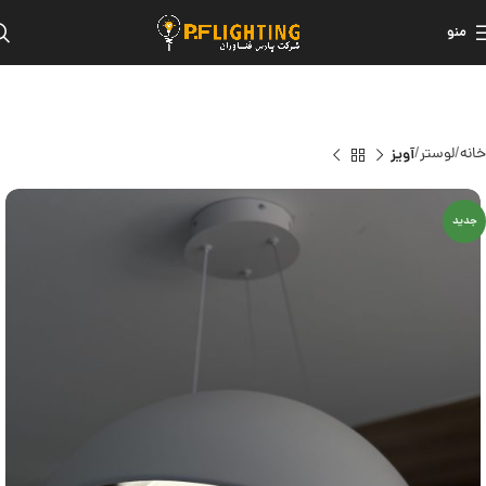
منو
خانه
لوستر
آویز
جدید