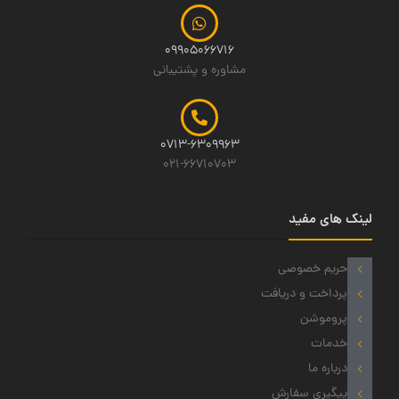
09905066716
مشاوره و پشتیبانی
0713-6309963
021-66710703
لینک های مفید
حریم خصوصی
پرداخت و دریافت
پروموشن
خدمات
درباره ما
پیگیری سفارش