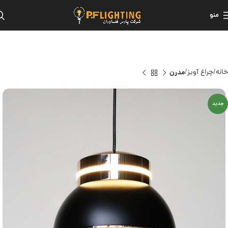
منو
خانه
چراغ آویز
مدرن
جدید