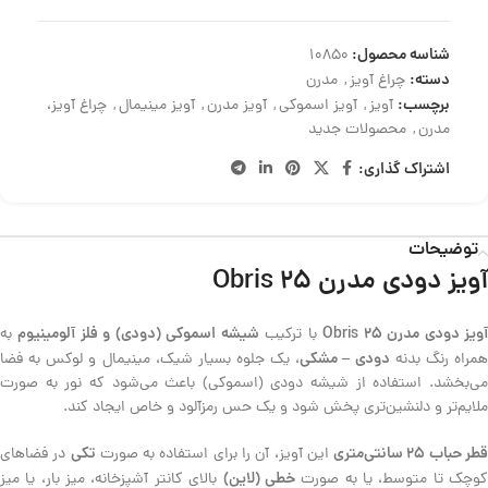
شناسه محصول:
10850
دسته:
چراغ آویز
,
مدرن
برچسب:
آویز
,
آویز اسموکی
,
آویز مدرن
,
آویز مینیمال
,
چراغ آویز،
مدرن
,
محصولات جدید
اشتراک گذاری:
توضیحات
آویز دودی مدرن Obris 25
ویز دودی مدرن Obris 25
شیشه اسموکی (دودی) و فلز آلومینیوم
با ترکیب
به
دودی – مشکی
مراه رنگ بدنه
، یک جلوه بسیار شیک، مینیمال و لوکس به فضا
می‌بخشد. استفاده از شیشه دودی (اسموکی) باعث می‌شود که نور به صورت
ملایم‌تر و دلنشین‌تری پخش شود و یک حس رمزآلود و خاص ایجاد کند.
طر حباب 25 سانتی‌متری
تکی
این آویز، آن را برای استفاده به صورت
در فضاهای
خطی (لاین)
وچک تا متوسط، یا به صورت
بالای کانتر آشپزخانه، میز بار، یا میز