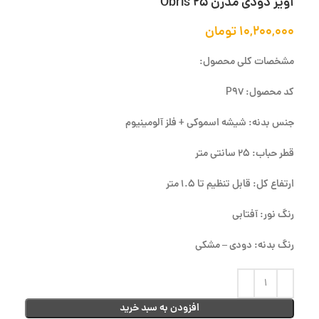
آویز دودی مدرن Obris 25
۱۰,۲۰۰,۰۰۰
تومان
مشخصات کلی محصول:
کد محصول: P97
جنس بدنه: شیشه اسموکی + فلز آلومینیوم
قطر حباب: 25 سانتی متر
ارتفاع کل: قابل تنظیم تا 1.5 متر
رنگ نور: آفتابی
رنگ بدنه: دودی – مشکی
افزودن به سبد خرید