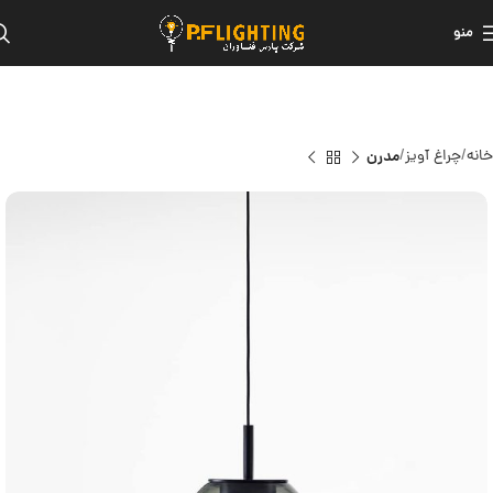
منو
خانه
چراغ آویز
مدرن