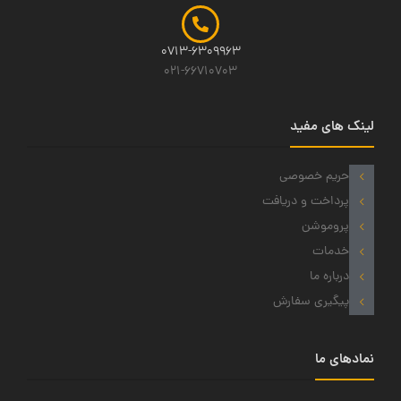
0713-6309963
021-66710703
لینک های مفید
حریم خصوصی
پرداخت و دریافت
پروموشن
خدمات
درباره ما
پیگیری سفارش
نمادهای ما