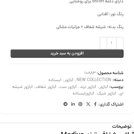
دارای دکمه on/off برای روشنایی
رنگ نور: آفتابی
رنگ بدنه: شیشه شفاف + جزئیات مشکی
افزودن به سبد خرید
شناسه محصول:
10883
دسته:
NEW COLLECTION
,
آباژور
,
ایستاده
برچسب:
آباژور
,
آباژور ترند
,
آباژور ست
,
آباژور شفاف
,
آباژور شیشه
ای
,
آباژور شیک
,
آباژورایستاده
اشتراک گذاری:
توضیحات