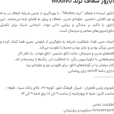
آباژور شفاف ترند Modivo
آباژور ایستاده شفاف “ترند Modivo”، با بهره‌گیری از جنس شیشه شفاف در بدنه
و نور آفتابی دلنشین، جلوه‌ای مدرن، شفاف و پرنور به فضای شما می‌بخشد. این
آباژور با تاکید بر سادگی و زیبایی ذاتی مواد، انتخابی شیک برای تکمیل
دکوراسیون‌های معاصر و مینیمال است.
ایجاد حس فضا: شفافیت شیشه به جلوگیری از شلوغی بصری فضا کمک کرده و
حس بزرگتر بودن و بازتر بودن محیط را تقویت می‌کند.
فضاهای مدرن و مینیمال: مانند اتاق نشیمن، اتاق خواب، یا دفتر کار.
محیط‌هایی با دکوراسیون رنگی: تا شفافیت آن، رنگ‌ها را برجسته‌تر کند.
کنار مبلمان یا در گوشه‌های اتاق: برای افزودن نور و جلوه‌ای زیبا.
دارای دکمه on/off برای روشنایی
—————–
شوروم پارس فناوران : شیراز، فرهنگ شهر، کوچه 27، بالای بانک سینا ، طبقه 1
ساعت کاری: شنبه تا چهارشنبه از ساعت 9 الی 18 پنج شنبه 9 الی 14
اطلاعات تماس
09197746534 مشاوره و پشتیبانی