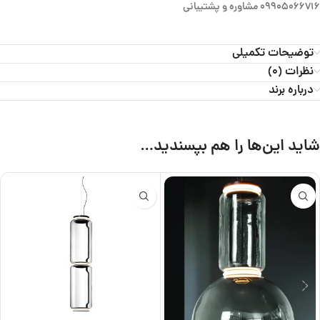
09905066716 مشاوره و پشتیبانی
توضیحات تکمیلی
نظرات (0)
درباره برند
شاید این‌ها را هم بپسندید…