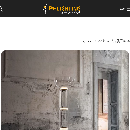
منو
خانه
آباژور
ایستاده