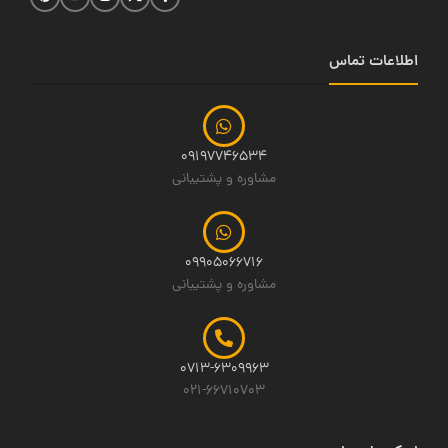
اطلاعات تماس
09197746534
مشاوره و پشتیبانی
09905066716
مشاوره و پشتیبانی
0713-6309963
021-66710703