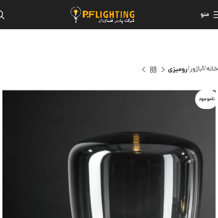
منو
خانه
آباژور
رومیزی
ناموجود