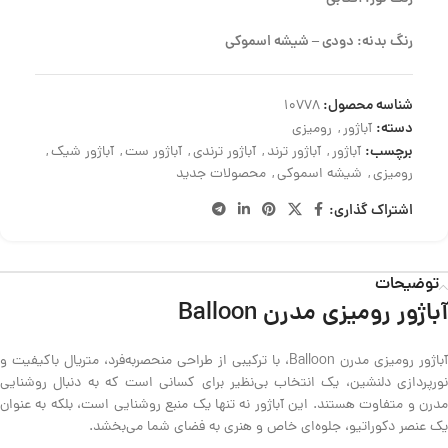
رنگ بدنه: دودی – شیشه اسموکی
شناسه محصول:
10778
دسته:
آباژور
,
رومیزی
برچسب:
آباژور
,
آباژور ترند
,
آباژور ترندی
,
آباژور ست
,
آباژور شیک
,
رومیزی
,
شیشه اسموکی
,
محصولات جدید
اشتراک گذاری:
توضیحات
آباژور رومیزی مدرن Balloon
آباژور رومیزی مدرن Balloon، با ترکیبی از طراحی منحصربه‌فرد، متریال باکیفیت و
نورپردازی دلنشین، یک انتخاب بی‌نظیر برای کسانی است که به دنبال روشنایی
مدرن و متفاوت هستند. این آباژور نه تنها یک منبع روشنایی است، بلکه به عنوان
یک عنصر دکوراتیو، جلوه‌ای خاص و هنری به فضای شما می‌بخشد.