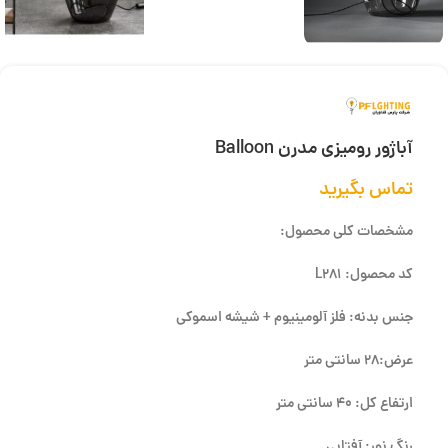
آباژور رومیزی مدرن Balloon
تماس بگیرید
مشخصات کلی محصول:
کد محصول: L281
جنس بدنه: فلز آلومینیوم + شیشه اسموکی
عرض:28 سانتی متر
ارتفاع کل: 40 سانتی متر
رنگ نور: آفتابی