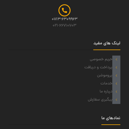
0713-6309963
021-66710703
لینک های مفید
حریم خصوصی
پرداخت و دریافت
پروموشن
خدمات
درباره ما
پیگیری سفارش
نمادهای ما