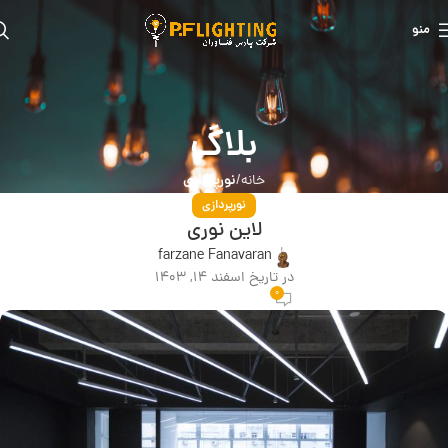
منو
بلاگ
نورپردازی
خانه
نورپردازی
لاین نوری
farzane Fanavaran
در تاریخ اسفند 14, 1403
0