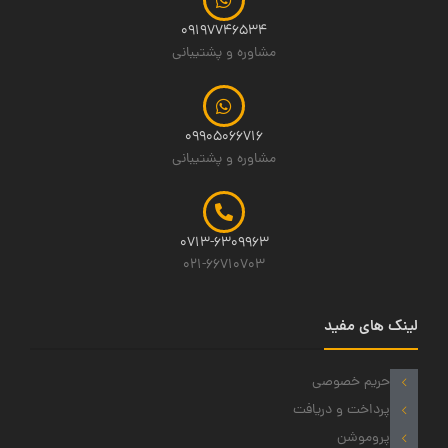
09197746534
مشاوره و پشتیبانی
09905066716
مشاوره و پشتیبانی
0713-6309963
021-66710703
لینک های مفید
حریم خصوصی
پرداخت و دریافت
پروموشن