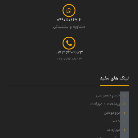
09905066716
مشاوره و پشتیبانی
0713-6309963
021-66710703
لینک های مفید
حریم خصوصی
پرداخت و دریافت
پروموشن
خدمات
درباره ما