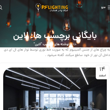
منو
بایگانی برچسب ها: لاین
نوشته های برچسب "لاین"
خانه
به چراغ های از جنس آلمینیوم که به صورت خط نوری توسط نوار های ال ای دی
داخل آن نور از خود ساطع میکنند گفته میشود .
14
اسفند