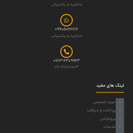
مشاوره و پشتیبانی
09905066716
مشاوره و پشتیبانی
0713-6309963
021-66710703
لینک های مفید
حریم خصوصی
پرداخت و دریافت
پروموشن
خدمات