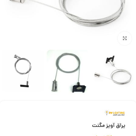
بزرگنمایی تصویر
یراق آویز مگنت