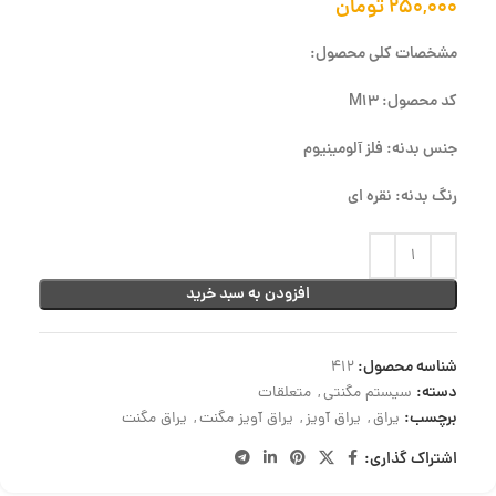
۲۵۰,۰۰۰
تومان
مشخصات کلی محصول:
کد محصول: M13
جنس بدنه: فلز آلومینیوم
رنگ بدنه: نقره ای
افزودن به سبد خرید
شناسه محصول:
412
دسته:
سیستم مگنتی
,
متعلقات
برچسب:
یراق
,
یراق آویز
,
یراق آویز مگنت
,
یراق مگنت
اشتراک گذاری: