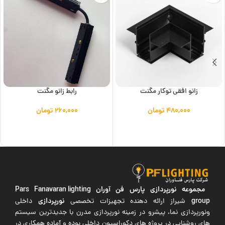
زانو افقی توکار مگنت
رابط زانو مگنت
۴۸۰,۰۰۰
تومان
۲۶۰,۰۰۰
تومان
افزودن به سبد خرید
افزودن به سبد خرید
مجموعه نورپردازی پارس فن آوران
Pars Fanavaran lighting
group
نورپردازی
شیراز ارائه دهنده تجهیزات تخصصی
داخلی
ونورپردازی نما، پیشرو در زمینه نورپردازی مدرن با جدیدترین سیستم
های روشنایی در پروژه های دکوراسیون داخلی بوده و آماده همکاری در