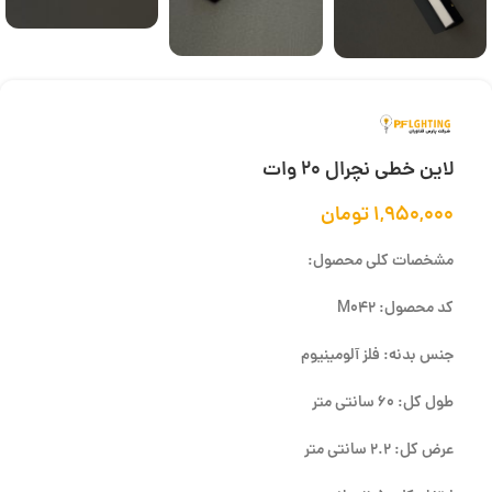
لاین خطی نچرال 20 وات
۱,۹۵۰,۰۰۰
تومان
مشخصات کلی محصول:
کد محصول: M042
جنس بدنه: فلز آلومینیوم
طول کل: 60 سانتی متر
عرض کل: 2.2 سانتی متر