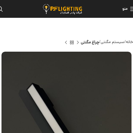
منو
خانه
سیستم مگنتی
چراغ مگنتی