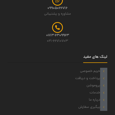
09905066716
مشاوره و پشتیبانی
0713-6309963
021-66710703
لینک های مفید
حریم خصوصی
پرداخت و دریافت
پروموشن
خدمات
درباره ما
پیگیری سفارش