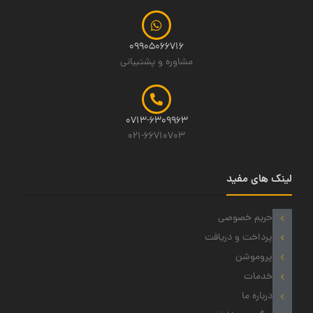
09905066716
مشاوره و پشتیبانی
0713-6309963
021-66710703
لینک های مفید
حریم خصوصی
پرداخت و دریافت
پروموشن
خدمات
درباره ما