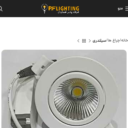
منو
خانه
چراغ ها
سیلندری