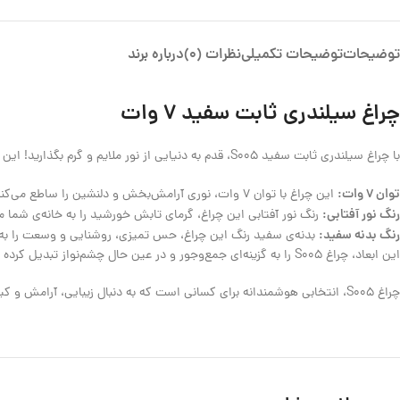
توضیحات
توضیحات تکمیلی
نظرات (0)
درباره برند
چراغ سیلندری ثابت سفید 7 وات
با چراغ سیلندری ثابت سفید S005، قدم به دنیایی از نور ملایم و گرم بگذارید! این چراغ زیبا، با کُد محصول S005، نه تنها یک منبع نور، بلکه عنصری دکوراتیو است که به فضای شما جلوه‌ای خاص می‌بخشد.
توان 7 وات:
این چراغ با توان 7 وات، نوری آرامش‌بخش و دلنشین را ساطع می‌کند که برای ایجاد فضایی دنج و راحت، ایده‌آل است. تصور کنید نور آفتابی گرم آن چگونه فضای خانه‌تان را سرشار از حس صمیمیت می‌کند.
رنگ نور آفتابی:
رنگ نور آفتابی این چراغ، گرمای تابش خورشید را به خانه‌ی شما می
رنگ بدنه سفید:
بدنه‌ی سفید رنگ این چراغ، حس تمیزی، روشنایی و وسعت را به ف
این ابعاد، چراغ S005 را به گزینه‌ای جمع‌وجور و در عین حال چشم‌نواز تبدیل کرده است. طراحی سیلندری ثابت آن نیز به معنای سادگی در استفاده و تمرکز بر زیبایی نورپردازی در یک جهت مشخص است.
چراغ S005، انتخابی هوشمندانه برای کسانی است که به دنبال زیبایی، آرامش و کیفیتی ماندگار در نورپردازی منزل یا محل کار خود هستند.