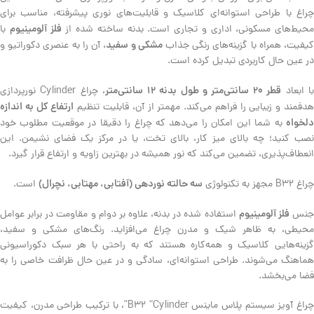
چراغ با طراحی استوانه‌ای کلاسیک و قابلیت‌های نوری پیشرفته، مناسب برای
فلز آلومینیوم
محیط‌های مسکونی، اداری و تجاری است. بدنه ساخته شده از
با
مشکی و سفید
یفیت، همراه با گزینه‌های رنگی جذاب
، آن را به عنصری دکوراتیو و
در عین حال کاربردی تبدیل کرده است.
قطر ۲۰ سانتی‌متر و طول بدنه ۱۲ سانتی‌متر
ا ابعاد
، چراغ Cylinder نورپردازی
ارتفاع کل به اندازه
دفمند و زیبایی را فراهم می‌کند. مهمتر از آن، قابلیت تنظیم
دلخواه
به شما این امکان را می‌دهد که چراغ را دقیقا در موقعیت مطلوب خود
نصب کنید؛ چه بالای میز کار، بالای تخت، یا در مرکز یک فضای نشیمن. این
انعطاف‌پذیری، تضمین می‌کند که نور همیشه در بهترین زاویه و ارتفاع قرار گیرد.
سه حالته نوردهی (آفتابی، مهتابی، نچرال)
چراغ B32 مجهز به تکنولوژی
است.
فلز آلومینیوم
نس
استفاده شده در بدنه، علاوه بر دوام و مقاومت در برابر عوامل
محیطی، به ظاهر شیک و مدرن چراغ می‌افزاید. رنگ‌های مشکی و سفید،
گزینه‌هایی کلاسیک و همه‌کاره هستند که به راحتی با هر سبک دکوراسیونی
هماهنگ می‌شوند. طراحی استوانه‌ای، سادگی و در عین حال ظرافت خاصی را به
فضا می‌بخشد.
چراغ آویز سیستم پلاس ماینس B32 “Cylinder”، با ترکیب طراحی مدرن، کیفیت