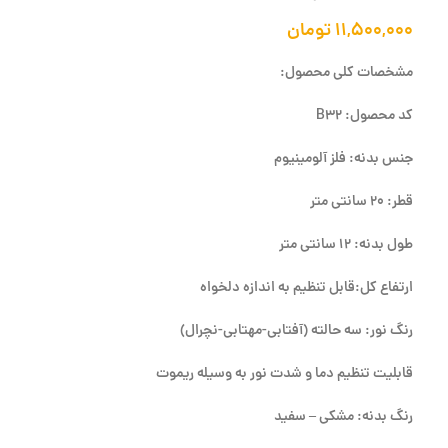
۱۱,۵۰۰,۰۰۰
تومان
مشخصات کلی محصول:
کد محصول: B32
جنس بدنه: فلز آلومینیوم
قطر: 20 سانتی متر
طول بدنه: 12 سانتی متر
ارتفاع کل:قابل تنظیم به اندازه دلخواه
رنگ نور: سه حالته (آفتابی-مهتابی-نچرال)
قابلیت تنظیم دما و شدت نور به وسیله ریموت
رنگ بدنه: مشکی – سفید