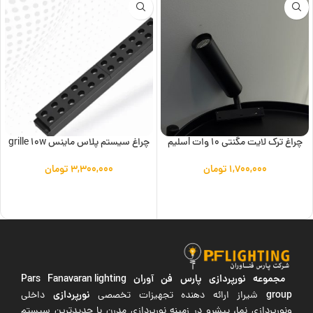
چراغ ترک لایت مگنتی 10 وات lسلیم
چراغ سیستم پلاس ماینس grille 10w
۱,۷۰۰,۰۰۰
تومان
۳,۳۰۰,۰۰۰
تومان
افزودن به سبد خرید
افزودن به سبد خرید
مجموعه نورپردازی پارس فن آوران
Pars Fanavaran lighting
group
نورپردازی
شیراز ارائه دهنده تجهیزات تخصصی
داخلی
ونورپردازی نما، پیشرو در زمینه نورپردازی مدرن با جدیدترین سیستم