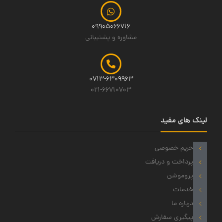
09905066716
مشاوره و پشتیبانی
0713-6309963
021-66710703
لینک های مفید
حریم خصوصی
پرداخت و دریافت
پروموشن
خدمات
درباره ما
پیگیری سفارش