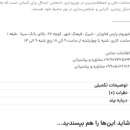
ساخت عالی و انعطاف‌پذیری در نورپردازی، انتخابی ایده‌آل برای کسانی است که به
دنبال زیبایی، کارایی و شخصی‌سازی در نور محیط خود هستند.
————–
شوروم پارس فناوران : شیراز، فرهنگ شهر، کوچه 27، بالای بانک سینا ، طبقه 1
ساعت کاری: شنبه تا چهارشنبه از ساعت 9 الی 18 پنج شنبه 9 الی 14
اطلاعات تماس
09197746534 مشاوره و پشتیبانی
09905066716 مشاوره و پشتیبانی
توضیحات تکمیلی
نظرات (0)
درباره برند
شاید این‌ها را هم بپسندید…