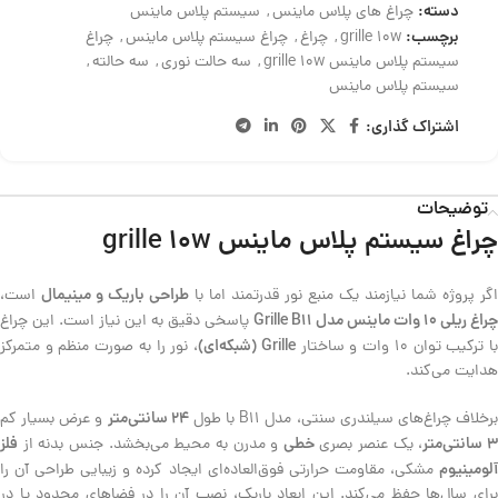
دسته:
چراغ های پلاس ماینس
,
سیستم پلاس ماینس
برچسب:
grille 10w
,
چراغ
,
چراغ سیستم پلاس ماینس
,
چراغ
سیستم پلاس ماینس grille 10w
,
سه حالت نوری
,
سه حالته
,
سیستم پلاس ماینس
اشتراک گذاری:
توضیحات
چراغ سیستم پلاس ماینس grille 10w
طراحی باریک و مینیمال
اگر پروژه شما نیازمند یک منبع نور قدرتمند اما با
است،
چراغ ریلی 10 وات ماینس مدل Grille B11
پاسخی دقیق به این نیاز است. این چراغ
Grille (شبکه‌ای)
ا ترکیب توان 10 وات و ساختار
، نور را به صورت منظم و متمرکز
هدایت می‌کند.
24 سانتی‌متر
رخلاف چراغ‌های سیلندری سنتی، مدل B11 با طول
و عرض بسیار کم
 سانتی‌متر
خطی
فلز
، یک عنصر بصری
و مدرن به محیط می‌بخشد. جنس بدنه از
آلومینیوم
مشکی، مقاومت حرارتی فوق‌العاده‌ای ایجاد کرده و زیبایی طراحی آن را
برای سال‌ها حفظ می‌کند. این ابعاد باریک، نصب آن را در فضاهای محدود یا در