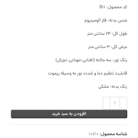
کد محصول: B11
جنس بدنه: فلز آلومینیوم
طول کل: 24 سانتی متر
عرض کل: 3 سانتی متر
رنگ نور: سه حالته (آفتابی-مهتابی-نچرال)
قابلیت تنظیم دما و شدت نور به وسیله ریموت
رنگ بدنه: مشکی
افزودن به سبد خرید
شناسه محصول:
10710