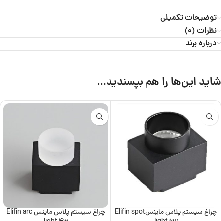
توضیحات تکمیلی
نظرات (0)
درباره برند
شاید این‌ها را هم بپسندید…
چراغ سیستم پلاس ماینسElifin spot
چراغ سیستم پلاس ماینس Elifin arc