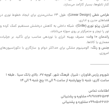
کنار تابلوها، بسیار کارآمد می‌سازد.
راحی خطی (Linear Design):
طول 24 سانتی‌متری برای ایجاد خطوط نوری در
فضاهای مدرن و اداری.
کنترل پرتو نوری (Grille):
شبکه داخلی به کاهش درخشش مستقیم کمک کرده و
نور را نرم‌تر و متمرکزتر بر روی سوژه می‌تاباند.
راندمان 10 وات:
مصرف بهینه انرژی با نوردهی مناسب برای تأکید بر جزئیات
معماری یا کالاها.
نس و رنگ:
آلومینیوم مشکی برای حداکثر دوام و سازگاری با دکوراسیون‌های
امروزی.
—————–
شوروم پارس فناوران : شیراز، فرهنگ شهر، کوچه 27، بالای بانک سینا ، طبقه 1
ساعت کاری: شنبه تا چهارشنبه از ساعت 9 الی 18 پنج شنبه 9 الی 14
اطلاعات تماس
09197746534 مشاوره و پشتیبانی
09905066716 مشاوره و پشتیبانی