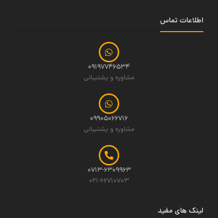
اطلاعات تماس
09197746534
مشاوره و پشتیبانی
09905066716
مشاوره و پشتیبانی
0713-6309963
021-66710703
لینک های مفید