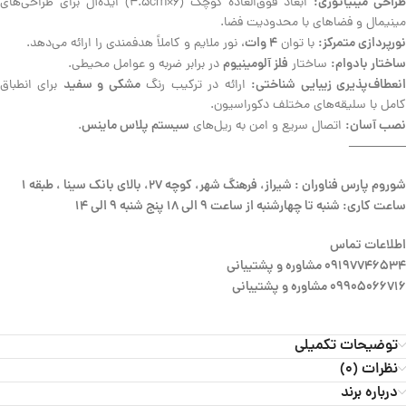
طراحی مینیاتوری:
ابعاد فوق‌العاده کوچک (6×4.5cm) ایده‌آل برای طراحی‌های
مینیمال و فضاهای با محدودیت فضا.
نورپردازی متمرکز:
4 وات
با توان
، نور ملایم و کاملاً هدفمندی را ارائه می‌دهد.
ساختار بادوام:
فلز آلومینیوم
ساختار
در برابر ضربه و عوامل محیطی.
نعطاف‌پذیری زیبایی شناختی:
مشکی و سفید
ارائه در ترکیب رنگ
برای انطباق
کامل با سلیقه‌های مختلف دکوراسیون.
نصب آسان:
سیستم پلاس ماینس
اتصال سریع و امن به ریل‌های
.
————–
شوروم پارس فناوران : شیراز، فرهنگ شهر، کوچه 27، بالای بانک سینا ، طبقه 1
ساعت کاری: شنبه تا چهارشنبه از ساعت 9 الی 18 پنج شنبه 9 الی 14
اطلاعات تماس
09197746534 مشاوره و پشتیبانی
09905066716 مشاوره و پشتیبانی
توضیحات تکمیلی
نظرات (0)
درباره برند