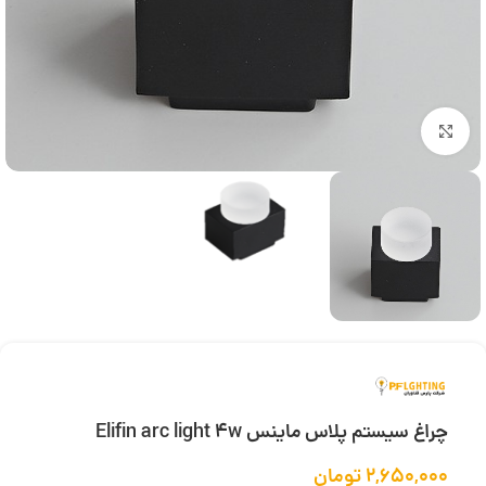
بزرگنمایی تصویر
چراغ سیستم پلاس ماینس Elifin arc light 4w
۲,۶۵۰,۰۰۰
تومان