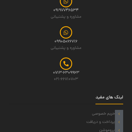
09197746534
مشاوره و پشتیبانی
09905066716
مشاوره و پشتیبانی
0713-6309963
021-66710703
لینک های مفید
حریم خصوصی
پرداخت و دریافت
پروموشن