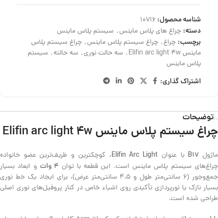
شناسه محصول:
10716
دسته:
چراغ های پلاس ماینس
,
سیستم پلاس ماینس
برچسب:
چراغ
,
چراغ سیستم پلاس ماینس
,
چراغ سیستم پلاس
ماینس Elifin arc light 4w
,
سه حالت نوری
,
سه حالته
,
سیستم
پلاس ماینس
اشتراک گذاری:
توضیحات
چراغ سیستم پلاس ماینس Elifin arc light 4w
Elifin Arc Light
B17
اژول
با عنوان
، کوچکترین و ظریف‌ترین عضو خانواده
4 وات
راغ‌های سیستم پلاس ماینس است. این قطعه با توان
و ابعاد بسیار
جمع‌وجور (6 سانتی‌متر طول و 4.5 سانتی‌متر عرض)، برای ایجاد یک خط نوری
بسیار نازک یا نورپردازی تأکیدی روی اشیاء خاص در کنار پروفیل‌های نوری اصلی
طراحی شده است.