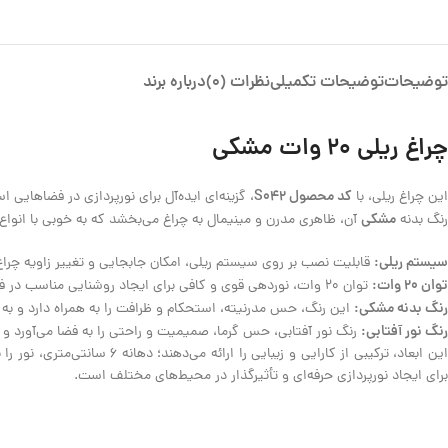
توضیحات
توضیحات تکمیلی
نظرات (0)
درباره برند
چراغ ریلی 20 وات مشکی
کد محصول S042
این چراغ ریلی، با
، گزینه‌ای ایده‌آل برای نورپردازی در فضاهایی 
مشکی
رنگ بدنه
آن، ظاهری مدرن و مینیمال به چراغ می‌بخشد که به خوبی با انوا
سیستم ریلی:
قابلیت نصب بر روی سیستم ریلی، امکان جابجایی و تغییر زاویه چراغ‌ه
توان 20 وات:
توان 20 وات، نوردهی قوی و کافی برای ایجاد روشنایی مناسب در فضاهای بزرگتر یا برای هایلایت کردن اشیاء و نقاط کانونی را تضمین می‌کند.
رنگ بدنه مشکی:
این رنگ، حس مدرنیته، استحکام و ظرافت را به همراه دارد و به 
رنگ نور آفتابی:
رنگ نور آفتابی، حس گرما، صمیمیت و راحتی را به فضا می‌آورد و 
برای ایجاد نورپردازی حرفه‌ای و تأثیرگذار در محیط‌های مختلف است.