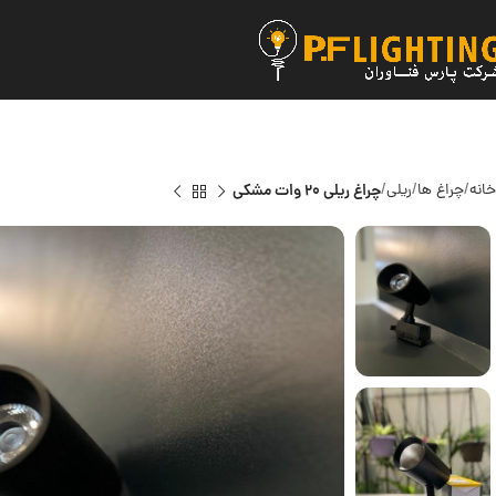
خانه
چراغ ها
ریلی
چراغ ریلی 20 وات مشکی