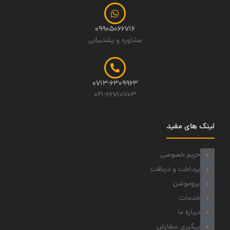
09905066716
مشاوره و پشتیبانی
0713-6309963
021-66710703
لینک های مفید
حریم خصوصی
پرداخت و دریافت
پروموشن
خدمات
درباره ما
پیگیری سفارش