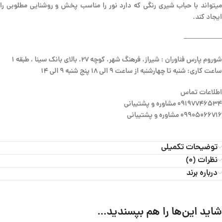
میتواند با حباب شیری رنگی که دارد نور را مناسب پخش و روشنایی مطلوبی را
ایجاد کند.
—————–
شوروم پارس فناوران : شیراز، فرهنگ شهر، کوچه 27، بالای بانک سینا ، طبقه 1
ساعت کاری: شنبه تا چهارشنبه از ساعت 9 الی 18 پنج شنبه 9 الی 14
اطلاعات تماس
09197746534 مشاوره و پشتیبانی
09905066716 مشاوره و پشتیبانی
توضیحات تکمیلی
نظرات (0)
درباره برند
شاید این‌ها را هم بپسندید…