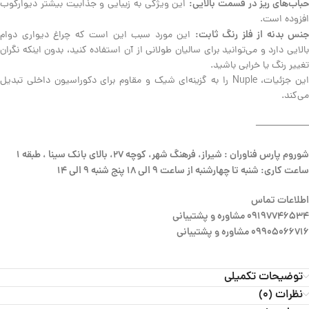
حباب‌های ریز در قسمت بالایی:
این ویژگی به زیبایی و جذابیت بیشتر دیوارکوب
افزوده است.
جنس بدنه از فلز رنگ ثابت:
این مورد سبب این است که چراغ دیواری دوام
بالایی دارد و می‌توانید برای سالیان طولانی از آن استفاده کنید، بدون اینکه نگران
تغییر رنگ یا خرابی باشید.
این جزئیات، Nuple را به گزینه‌ای شیک و مقاوم برای دکوراسیون داخلی تبدیل
می‌کند.
—————–
شوروم پارس فناوران : شیراز، فرهنگ شهر، کوچه 27، بالای بانک سینا ، طبقه 1
ساعت کاری: شنبه تا چهارشنبه از ساعت 9 الی 18 پنج شنبه 9 الی 14
اطلاعات تماس
09197746534 مشاوره و پشتیبانی
09905066716 مشاوره و پشتیبانی
توضیحات تکمیلی
نظرات (0)