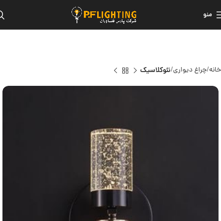
منو
خانه
چراغ دیواری
نئوکلاسیک