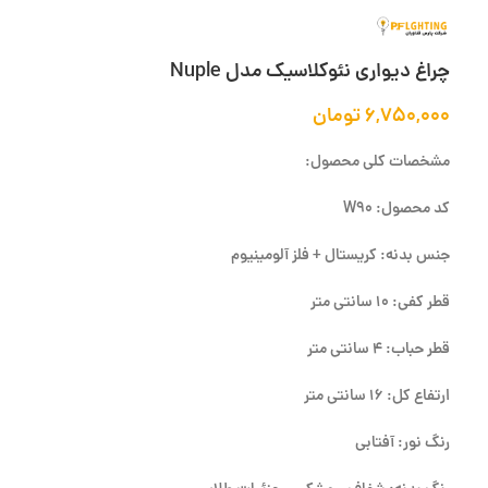
چراغ دیواری نئوکلاسیک مدل Nuple
۶,۷۵۰,۰۰۰
تومان
مشخصات کلی محصول:
کد محصول: W90
جنس بدنه: کریستال + فلز آلومینیوم
قطر کفی: 10 سانتی متر
قطر حباب: 4 سانتی متر
ارتفاع کل: 16 سانتی متر
رنگ نور: آفتابی