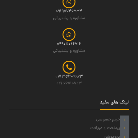
09197746534
مشاوره و پشتیبانی
09905066716
مشاوره و پشتیبانی
0713-6309963
021-66710703
لینک های مفید
حریم خصوصی
پرداخت و دریافت
پروموشن