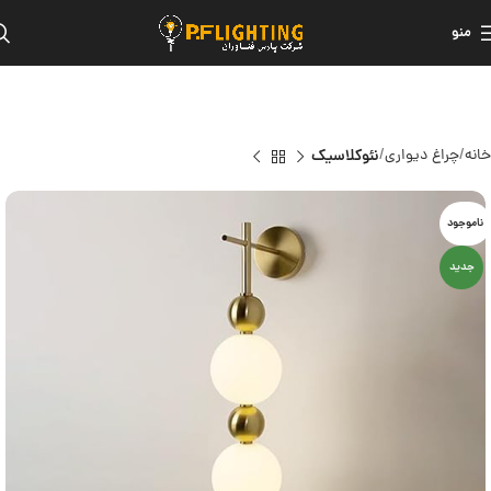
منو
خانه
چراغ دیواری
نئوکلاسیک
ناموجود
جدید