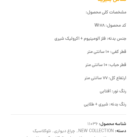
مشخصات کلی محصول:
کد محصول: W178
جنس بدنه: فلز آلومینیوم + اکرولیک شیری
قطر کفی: 10 سانتی متر
قطر حباب: 10 سانتی متر
ارتفاع کل: 77 سانتی متر
رنگ نور: آفتابی
رنگ بدنه: شیری + طلایی
شناسه محصول:
11036
دسته:
NEW COLLECTION
,
چراغ دیواری
,
نئوکلاسیک