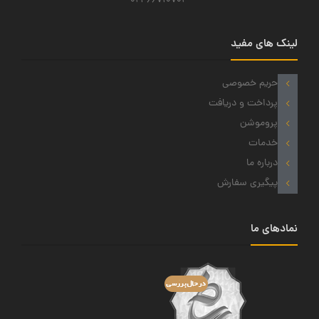
021-66710703
لینک های مفید
حریم خصوصی
پرداخت و دریافت
پروموشن
خدمات
درباره ما
پیگیری سفارش
نمادهای ما