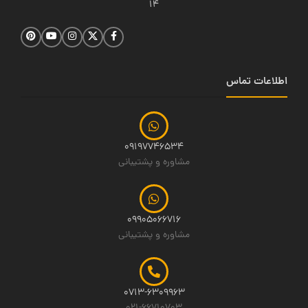
14
اطلاعات تماس
09197746534
مشاوره و پشتیبانی
09905066716
مشاوره و پشتیبانی
0713-6309963