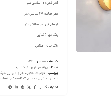
قطر کفی: 10 سانتی متر
قطر حباب: 13 سانتی متر
ارتفاع کل: 20 سانتی متر
رنگ نور: آفتابی
رنگ بدنه: طلایی
شناسه محصول:
10263
دسته:
چراغ دیواری
,
نئوکلاسیک
برچسب:
جزئیات طلایی
,
چراغ دیواری نئوکلاسیک
دیواری طلایی
,
دیواری نئوکلاسیک
,
شفاف
اشتراک گذاری: