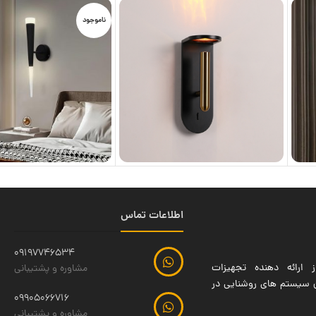
ناموجود
اطلاعات تماس
09197746534
 ارائه دهنده تجهیزات
مشاوره و پشتیبانی
ین سیستم های روشنایی در
09905066716
مشاوره و پشتیبانی