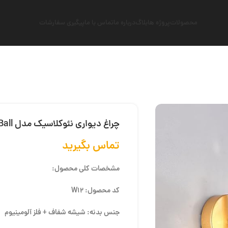
محصولات
پروژه ها
بلاگ
درباره ما
تماس با ما
پیگیری سفارشات
چراغ دیواری نئوکلاسیک مدل Magic Ball
تماس بگیرید
مشخصات کلی محصول:
کد محصول: W12
جنس بدنه: شیشه شفاف + فلز آلومینیوم