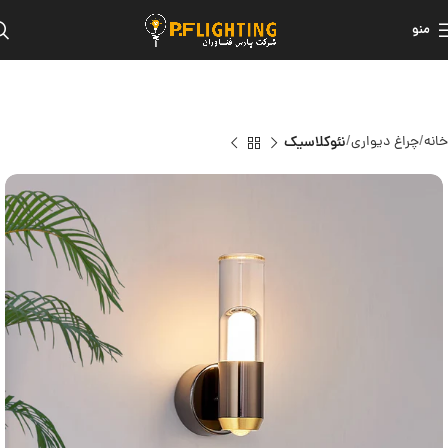
منو
خانه
چراغ دیواری
نئوکلاسیک