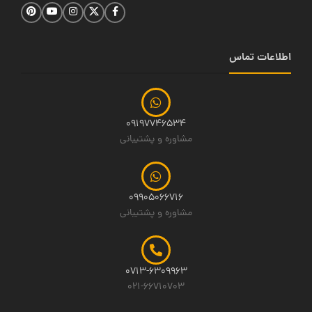
اطلاعات تماس
09197746534
مشاوره و پشتیبانی
09905066716
مشاوره و پشتیبانی
0713-6309963
021-66710703