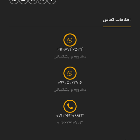
اطلاعات تماس
09197746534
مشاوره و پشتیبانی
09905066716
مشاوره و پشتیبانی
0713-6309963
021-66710703