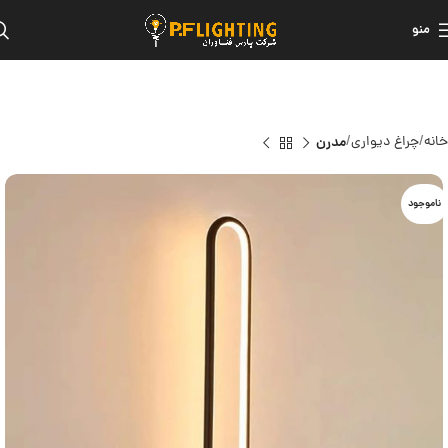
منو
خانه
چراغ دیواری
مدرن
ناموجود