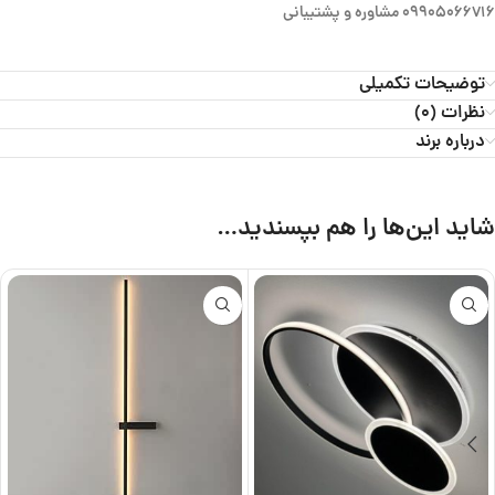
09905066716 مشاوره و پشتیبانی
توضیحات تکمیلی
نظرات (0)
درباره برند
شاید این‌ها را هم بپسندید…